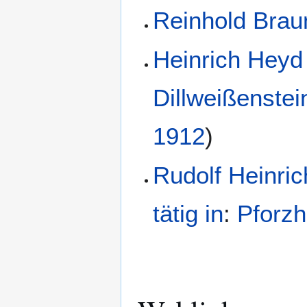
Reinhold Brau
Heinrich Heyd
Dillweißenstei
1912
)
Rudolf Heinric
tätig in
:
Pforz