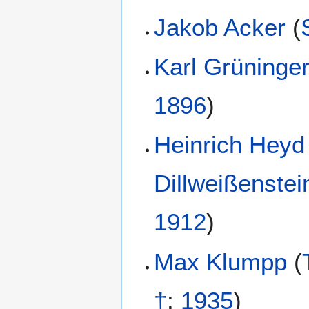
Jakob Acker
(
Karl Grüninge
1896
)
Heinrich Heyd
Dillweißenstei
1912
)
Max Klumpp
(
†
:
1935
)