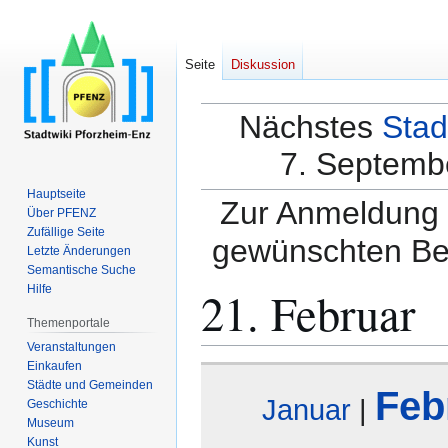
Seite
Diskussion
Nächstes
Stad
7. Septembe
Hauptseite
Zur Anmeldung a
Über PFENZ
Zufällige Seite
gewünschten Be
Letzte Änderungen
Semantische Suche
21. Februar
Hilfe
Themenportale
Veranstaltungen
Einkaufen
Zur
Zur
Städte und Gemeinden
Feb
Navigation
Suche
Januar
|
Geschichte
springen
springen
Museum
Kunst