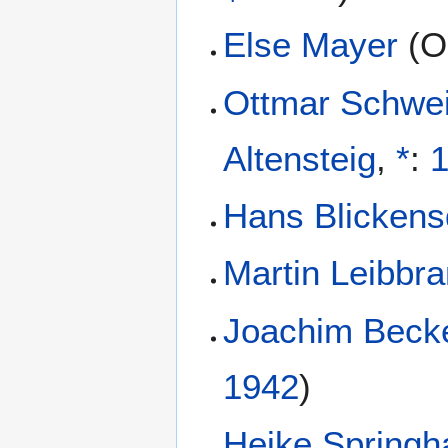
Else Mayer
(
O
Ottmar Schwei
Altensteig
,
*
:
Hans Blickens
Martin Leibbr
Joachim Beck
1942
)
Heike Springh