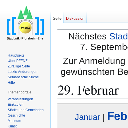
Seite
Diskussion
Nächstes
Stad
7. Septembe
Hauptseite
Zur Anmeldung a
Über PFENZ
Zufällige Seite
gewünschten Be
Letzte Änderungen
Semantische Suche
29. Februar
Hilfe
Themenportale
Veranstaltungen
Einkaufen
Zur
Zur
Städte und Gemeinden
Feb
Navigation
Suche
Januar
|
Geschichte
springen
springen
Museum
Kunst