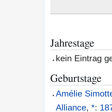
Jahrestage
kein Eintrag 
Geburtstage
Amélie Simott
Alliance
,
*
:
18