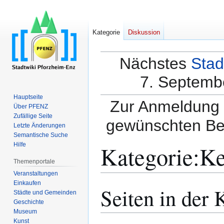
Kategorie
Diskussion
Nächstes
Stad
7. Septembe
Hauptseite
Zur Anmeldung a
Über PFENZ
Zufällige Seite
gewünschten Be
Letzte Änderungen
Semantische Suche
Kategorie
:
Ke
Hilfe
Themenportale
Veranstaltungen
Einkaufen
Seiten in der
Zur
Zur
Städte und Gemeinden
Navigation
Suche
Geschichte
springen
springen
Museum
Kunst