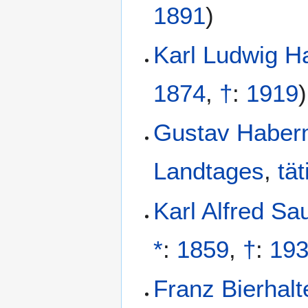
1891
)
Karl Ludwig 
1874
,
†
:
1919
)
Gustav Haber
Landtages
,
tät
Karl Alfred S
*
:
1859
,
†
:
19
Franz Bierhalt