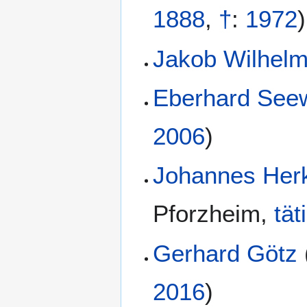
1888
,
†
:
1972
)
Jakob Wilhelm
Eberhard See
2006
)
Johannes He
Pforzheim
,
tät
Gerhard Götz
2016
)