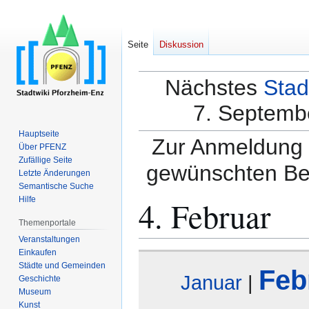
Seite
Diskussion
Nächstes
Stad
7. Septembe
Hauptseite
Zur Anmeldung a
Über PFENZ
Zufällige Seite
gewünschten Be
Letzte Änderungen
Semantische Suche
4. Februar
Hilfe
Themenportale
Veranstaltungen
Einkaufen
Zur
Zur
Städte und Gemeinden
Feb
Navigation
Suche
Januar
|
Geschichte
springen
springen
Museum
Kunst