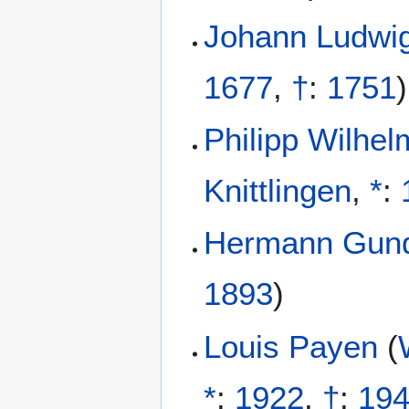
Johann Ludwi
1677
,
†
:
1751
)
Philipp Wilhe
Knittlingen
,
*
:
Hermann Gund
1893
)
Louis Payen
(
*
:
1922
,
†
:
19