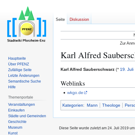
Seite
Diskussion
Zur Anme
Karl Alfred Saubers
Hauptseite
Über PFENZ
Zur
Zur
Karl Alfred Sauberschwarz
(*
19. Juli
Zufällige Seite
Navigation
Suche
Letzte Änderungen
Weblinks
Semantische Suche
springen
springen
Hilfe
wkgo.de
Themenportale
Veranstaltungen
Kategorien
:
Mann
Theologe
Perso
Einkaufen
Städte und Gemeinden
Geschichte
Museum
Diese Seite wurde zuletzt am 24. Juli 2019 um
Kunst