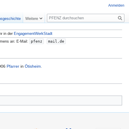
Anmelden
S
nsgeschichte
Weitere
u
c
hr in der
EngagementWerkStadt
h
e
amens an: E-Mail:
pfenz
mail.de
1906
Pfarrer
in
Ötisheim
.