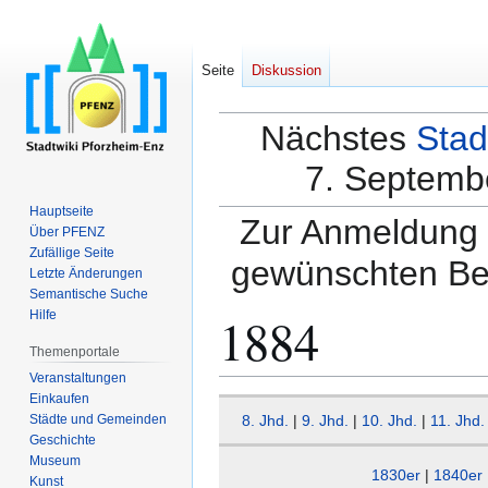
Seite
Diskussion
Nächstes
Stad
7. Septembe
Hauptseite
Zur Anmeldung a
Über PFENZ
Zufällige Seite
gewünschten Be
Letzte Änderungen
Semantische Suche
1884
Hilfe
Themenportale
Veranstaltungen
Einkaufen
Zur
Zur
Städte und Gemeinden
8. Jhd.
|
9. Jhd.
|
10. Jhd.
|
11. Jhd.
Navigation
Suche
Geschichte
springen
springen
Museum
1830er
|
1840er
Kunst