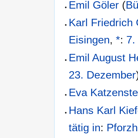
Emil Göler
(
Bü
Karl Friedric
Eisingen
,
*
:
7.
Emil August H
23. Dezember
Eva Katzenste
Hans Karl Kief
tätig in
:
Pforz