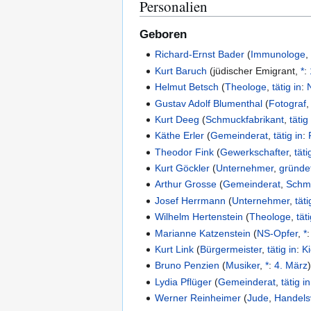
Personalien
Geboren
Richard-Ernst Bader
(
Immunologe
Kurt Baruch
(
jüdischer Emigrant
,
*
:
Helmut Betsch
(
Theologe
,
tätig in
:
Gustav Adolf Blumenthal
(
Fotograf
Kurt Deeg
(
Schmuckfabrikant
,
tätig
Käthe Erler
(
Gemeinderat
,
tätig in
:
Theodor Fink
(
Gewerkschafter
,
täti
Kurt Göckler
(
Unternehmer
,
gründe
Arthur Grosse
(
Gemeinderat
,
Schmu
Josef Herrmann
(
Unternehmer
,
täti
Wilhelm Hertenstein
(
Theologe
,
tät
Marianne Katzenstein
(
NS-Opfer
,
*
Kurt Link
(
Bürgermeister
,
tätig in
:
K
Bruno Penzien
(
Musiker
,
*
:
4. März
Lydia Pflüger
(
Gemeinderat
,
tätig in
Werner Reinheimer
(
Jude
,
Handels