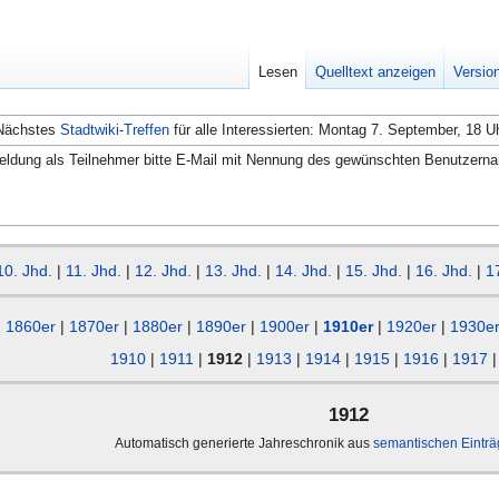
Lesen
Quelltext anzeigen
Versio
Nächstes
Stadtwiki-Treffen
für alle Interessierten: Montag 7. September, 18 U
ldung als Teilnehmer bitte E-Mail mit Nennung des gewünschten Benutzern
10. Jhd.
|
11. Jhd.
|
12. Jhd.
|
13. Jhd.
|
14. Jhd.
|
15. Jhd.
|
16. Jhd.
|
1
1860er
|
1870er
|
1880er
|
1890er
|
1900er
|
1910er
|
1920er
|
1930e
1910
|
1911
|
1912
|
1913
|
1914
|
1915
|
1916
|
1917
1912
Automatisch generierte Jahreschronik aus
semantischen Eintr