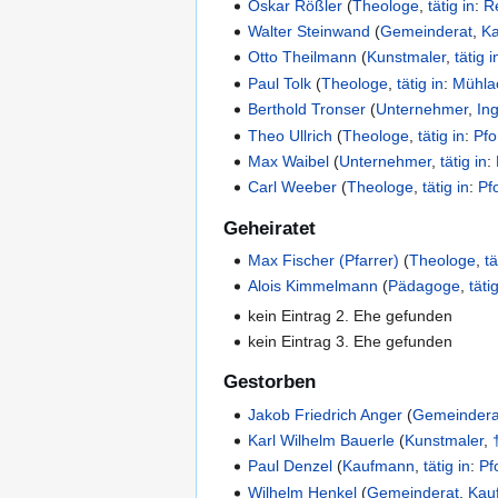
Oskar Rößler
(
Theologe
,
tätig in
:
R
Walter Steinwand
(
Gemeinderat
,
K
Otto Theilmann
(
Kunstmaler
,
tätig i
Paul Tolk
(
Theologe
,
tätig in
:
Mühla
Berthold Tronser
(
Unternehmer
,
In
Theo Ullrich
(
Theologe
,
tätig in
:
Pfo
Max Waibel
(
Unternehmer
,
tätig in
:
Carl Weeber
(
Theologe
,
tätig in
:
Pf
Geheiratet
Max Fischer (Pfarrer)
(
Theologe
,
tä
Alois Kimmelmann
(
Pädagoge
,
täti
kein Eintrag 2. Ehe gefunden
kein Eintrag 3. Ehe gefunden
Gestorben
Jakob Friedrich Anger
(
Gemeindera
Karl Wilhelm Bauerle
(
Kunstmaler
,
Paul Denzel
(
Kaufmann
,
tätig in
:
Pf
Wilhelm Henkel
(
Gemeinderat
,
Kau