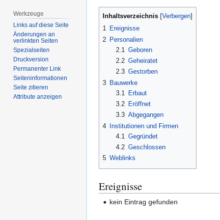
Werkzeuge
Inhaltsverzeichnis
Links auf diese Seite
1
Ereignisse
Änderungen an
2
Personalien
verlinkten Seiten
2.1
Geboren
Spezialseiten
Druckversion
2.2
Geheiratet
Permanenter Link
2.3
Gestorben
Seiten­­informationen
3
Bauwerke
Seite zitieren
3.1
Erbaut
Attribute anzeigen
3.2
Eröffnet
3.3
Abgegangen
4
Institutionen und Firmen
4.1
Gegründet
4.2
Geschlossen
5
Weblinks
Ereignisse
kein Eintrag gefunden