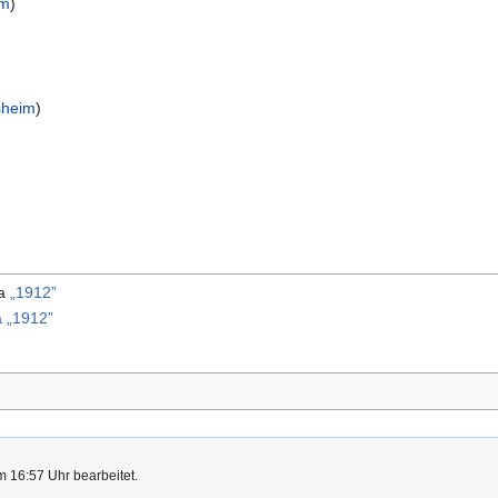
im
)
sheim
)
ma
„1912”
 „1912”
m 16:57 Uhr bearbeitet.