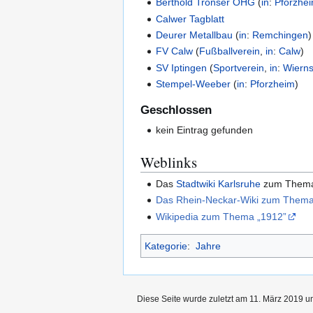
Berthold Tronser OHG
(
in
:
Pforzhe
Calwer Tagblatt
Deurer Metallbau
(
in
:
Remchingen
)
FV Calw
(
Fußballverein
,
in
:
Calw
)
SV Iptingen
(
Sportverein
,
in
:
Wiern
Stempel-Weeber
(
in
:
Pforzheim
)
Geschlossen
kein Eintrag gefunden
Weblinks
Das
Stadtwiki Karlsruhe
zum The
Das Rhein-Neckar-Wiki zum Thema
Wikipedia zum Thema „1912”
Kategorie
:
Jahre
Diese Seite wurde zuletzt am 11. März 2019 u