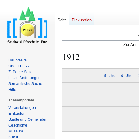
Seite
Diskussion
Zur Anme
1912
Hauptseite
Über PFENZ
Zur
Zur
Zufällige Seite
8. Jhd.
|
9. Jhd.
|
Navigation
Suche
Letzte Änderungen
Semantische Suche
springen
springen
Hilfe
Themenportale
Veranstaltungen
Einkaufen
Städte und Gemeinden
Geschichte
Museum
Kunst