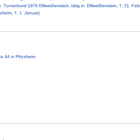
e
:
Turnerbund 1876 Dillweißenstein
,
tätig in
:
Dillweißenstein
,
†
:
21. Feb
rzheim
,
†
:
1. Januar
)
ße 44 in Pforzheim