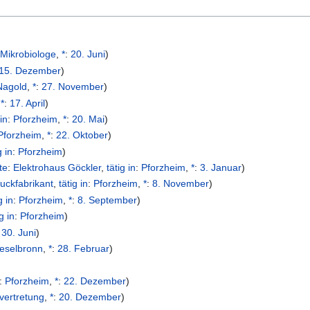
,
Mikrobiologe
,
*
:
20. Juni
)
15. Dezember
)
Nagold
,
*
:
27. November
)
,
*
:
17. April
)
 in
:
Pforzheim
,
*
:
20. Mai
)
Pforzheim
,
*
:
22. Oktober
)
g in
:
Pforzheim
)
te
:
Elektrohaus Göckler
,
tätig in
:
Pforzheim
,
*
:
3. Januar
)
ckfabrikant
,
tätig in
:
Pforzheim
,
*
:
8. November
)
g in
:
Pforzheim
,
*
:
8. September
)
ig in
:
Pforzheim
)
:
30. Juni
)
ieselbronn
,
*
:
28. Februar
)
)
:
Pforzheim
,
*
:
22. Dezember
)
vertretung
,
*
:
20. Dezember
)