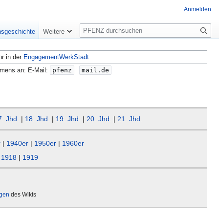
Anmelden
S
nsgeschichte
Weitere
u
c
hr in der
EngagementWerkStadt
h
e
amens an: E-Mail:
pfenz
mail.de
7. Jhd.
|
18. Jhd.
|
19. Jhd.
|
20. Jhd.
|
21. Jhd.
r
|
1940er
|
1950er
|
1960er
|
1918
|
1919
ägen
des Wikis