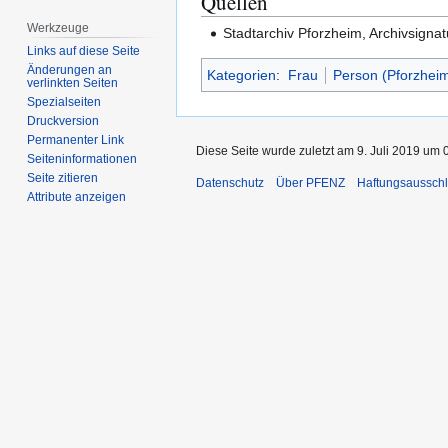
Quellen
Werkzeuge
Stadtarchiv Pforzheim, Archivsigna
Links auf diese Seite
Änderungen an
Kategorien
:
Frau
Person (Pforzhei
verlinkten Seiten
Spezialseiten
Druckversion
Permanenter Link
Diese Seite wurde zuletzt am 9. Juli 2019 um 
Seiten­­informationen
Seite zitieren
Datenschutz
Über PFENZ
Haftungsaussch
Attribute anzeigen