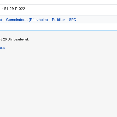
tur S1-29-P-022
m)
Gemeinderat (Pforzheim)
Politiker
SPD
08:20 Uhr bearbeitet.
luss