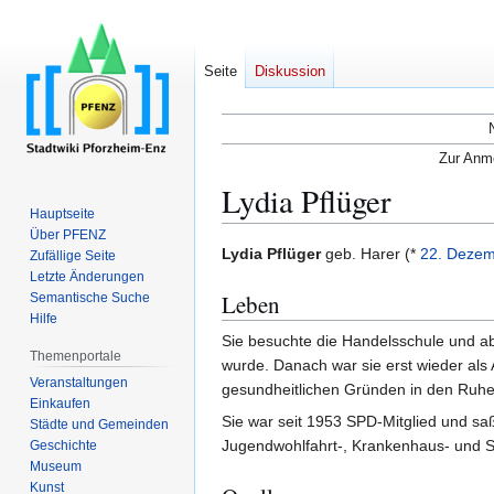
Seite
Diskussion
Zur Anme
Lydia Pflüger
Hauptseite
Über PFENZ
Zur
Zur
Lydia Pflüger
geb. Harer (*
22. Deze
Zufällige Seite
Navigation
Suche
Letzte Änderungen
Leben
Semantische Suche
springen
springen
Hilfe
Sie besuchte die Handelsschule und abs
Themenportale
wurde. Danach war sie erst wieder als 
Veranstaltungen
gesundheitlichen Gründen in den Ruhe
Einkaufen
Sie war seit 1953 SPD-Mitglied und saß
Städte und Gemeinden
Jugendwohlfahrt-, Krankenhaus- und S
Geschichte
Museum
Kunst