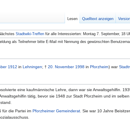
Lesen
Quelltext anzeigen
Versio
Nächstes
Stadtwiki-Treffen
für alle Interessierten: Montag 7. September, 18 U
ldung als Teilnehmer bitte E-Mail mit Nennung des gewünschten Benutzern
mber
1912
in
Lehningen
; †
20. November
1998
in
Pforzheim
) war
Stadtr
olvierte eine kaufmännische Lehre, dann war sie Anwaltsgehilfin. 1939
Anwaltsgehilfin tätig, bevor sie 1948 zur Stadt Pforzheim und im selbe
stand.
 für die Partei im
Pforzheimer Gemeinderat
. Sie war 10 Jahre Beisitze
ozialausschuss.