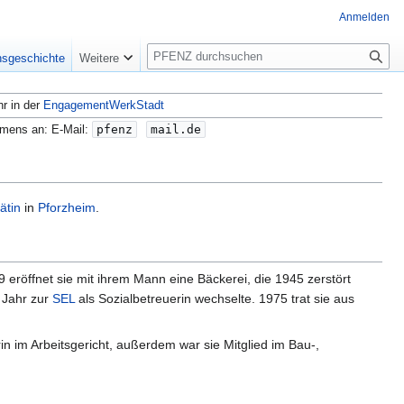
Anmelden
S
nsgeschichte
Weitere
u
c
hr in der
EngagementWerkStadt
h
e
amens an: E-Mail:
pfenz
mail.de
ätin
in
Pforzheim
.
 eröffnet sie mit ihrem Mann eine Bäckerei, die 1945 zerstört
n Jahr zur
SEL
als Sozialbetreuerin wechselte. 1975 trat sie aus
rin im Arbeitsgericht, außerdem war sie Mitglied im Bau-,