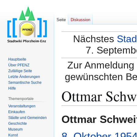
Seite
Diskussion
Nächstes
Stad
7. Septembe
Hauptseite
Zur Anmeldung a
Über PFENZ
Zufällige Seite
gewünschten Be
Letzte Änderungen
Semantische Suche
Ottmar Schw
Hilfe
Themenportale
Veranstaltungen
Einkaufen
Zur
Zur
Ottmar Schwei
Städte und Gemeinden
Navigation
Suche
Geschichte
springen
springen
Museum
8. Oktober
195
Kunst