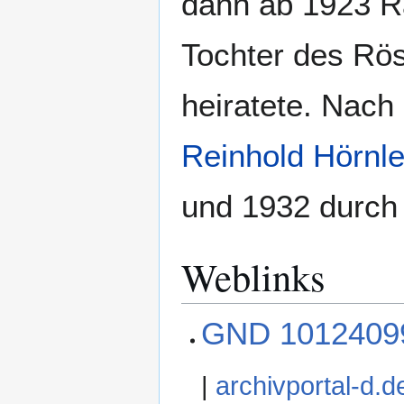
dann ab 1923 R
Tochter des Rös
heiratete. Nach
Reinhold Hörnl
und 1932 durch 
Weblinks
GND 1012409
|
archivportal-d.d