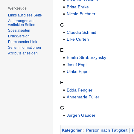
Britta Ehrke
Werkzeuge
Nicole Buchner
Links auf diese Seite
Änderungen an
C
verlinkten Seiten
Spezialseiten
Claudia Schmid
Druckversion
Elke Cürten
Permanenter Link
Seiten­­informationen
E
Attribute anzeigen
Emilia Straburzynsky
Josef Engl
Ulrike Eppel
F
Edda Fengler
Annemarie Füller
G
Jürgen Gauder
Kategorien
:
Person nach Tätigkeit
P