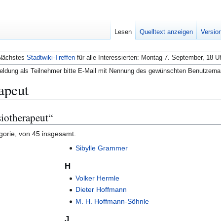
Lesen
Quelltext anzeigen
Versio
Nächstes
Stadtwiki-Treffen
für alle Interessierten: Montag 7. September, 18 U
ldung als Teilnehmer bitte E-Mail mit Nennung des gewünschten Benutzern
apeut
siotherapeut“
gorie, von 45 insgesamt.
Sibylle Grammer
H
Volker Hermle
Dieter Hoffmann
M. H. Hoffmann-Söhnle
J