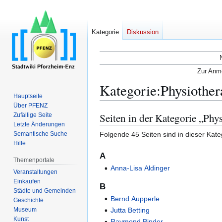
Kategorie
Diskussion
Zur Anme
Kategorie
:
Physiother
Hauptseite
Über PFENZ
Seiten in der Kategorie „Phy
Zufällige Seite
Zur
Zur
Letzte Änderungen
Navigation
Suche
Folgende 45 Seiten sind in dieser Kate
Semantische Suche
springen
springen
Hilfe
A
Themenportale
Anna-Lisa Aldinger
Veranstaltungen
Einkaufen
B
Städte und Gemeinden
Bernd Aupperle
Geschichte
Museum
Jutta Betting
Kunst
Raymond Binder