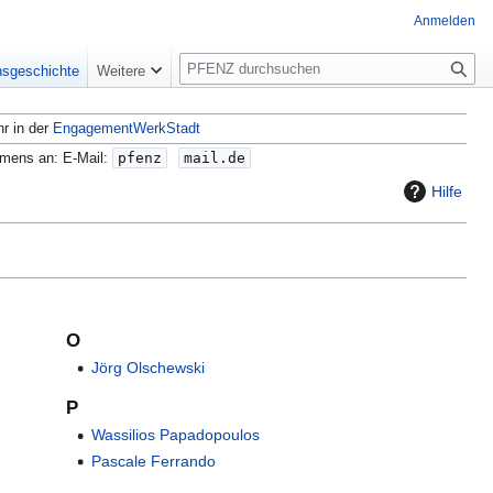
Anmelden
S
nsgeschichte
Weitere
u
c
hr in der
EngagementWerkStadt
h
e
amens an: E-Mail:
pfenz
mail.de
Hilfe
O
Jörg Olschewski
P
Wassilios Papadopoulos
Pascale Ferrando