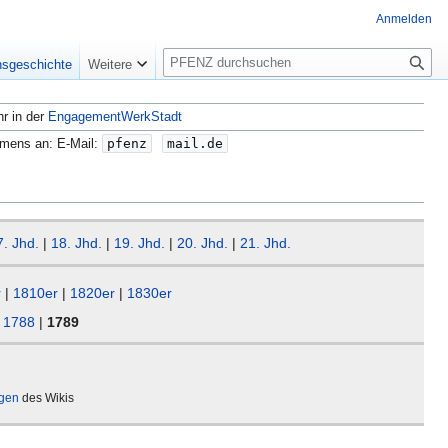
Anmelden
S
nsgeschichte
Weitere
u
c
hr in der
EngagementWerkStadt
h
e
amens an: E-Mail:
pfenz
mail.de
7. Jhd.
|
18. Jhd.
|
19. Jhd.
|
20. Jhd.
|
21. Jhd.
r
|
1810er
|
1820er
|
1830er
|
1788
|
1789
ägen
des Wikis