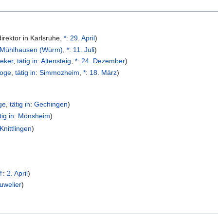
irektor in Karlsruhe
,
*
:
29. April
)
Mühlhausen (Würm)
,
*
:
11. Juli
)
eker
,
tätig in
:
Altensteig
,
*
:
24. Dezember
)
loge
,
tätig in
:
Simmozheim
,
*
:
18. März
)
ge
,
tätig in
:
Gechingen
)
tig in
:
Mönsheim
)
Knittlingen
)
†
:
2. April
)
uwelier
)