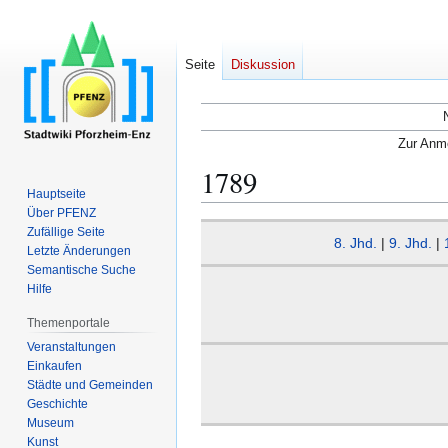
Seite
Diskussion
Zur Anme
1789
Hauptseite
Über PFENZ
Zur
Zur
Zufällige Seite
8. Jhd.
|
9. Jhd.
|
Navigation
Suche
Letzte Änderungen
Semantische Suche
springen
springen
Hilfe
Themenportale
Veranstaltungen
Einkaufen
Städte und Gemeinden
Geschichte
Museum
Kunst