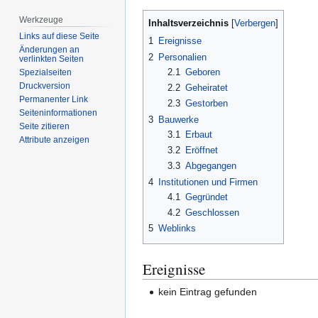
Werkzeuge
Inhaltsverzeichnis
Links auf diese Seite
1
Ereignisse
Änderungen an
2
Personalien
verlinkten Seiten
2.1
Geboren
Spezialseiten
Druckversion
2.2
Geheiratet
Permanenter Link
2.3
Gestorben
Seiten­­informationen
3
Bauwerke
Seite zitieren
3.1
Erbaut
Attribute anzeigen
3.2
Eröffnet
3.3
Abgegangen
4
Institutionen und Firmen
4.1
Gegründet
4.2
Geschlossen
5
Weblinks
Ereignisse
kein Eintrag gefunden