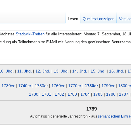
Lesen
Quelltext anzeigen
Versio
Nächstes
Stadtwiki-Treffen
für alle Interessierten: Montag 7. September, 18 U
ldung als Teilnehmer bitte E-Mail mit Nennung des gewünschten Benutzern
10. Jhd.
|
11. Jhd.
|
12. Jhd.
|
13. Jhd.
|
14. Jhd.
|
15. Jhd.
|
16. Jhd.
|
1
1730er
|
1740er
|
1750er
|
1760er
|
1770er
|
1780er
|
1790er
|
1800e
1780
|
1781
|
1782
|
1783
|
1784
|
1785
|
1786
|
1787
1789
Automatisch generierte Jahreschronik aus
semantischen Eintr