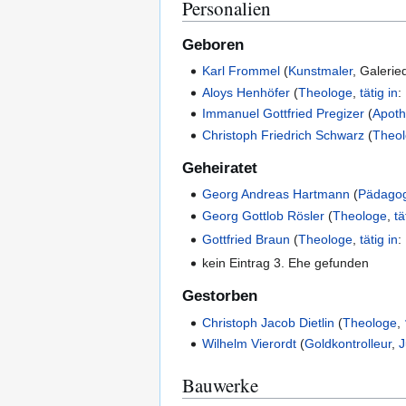
Personalien
Geboren
Karl Frommel
(
Kunstmaler
,
Galeried
Aloys Henhöfer
(
Theologe
,
tätig in
:
Immanuel Gottfried Pregizer
(
Apoth
Christoph Friedrich Schwarz
(
Theo
Geheiratet
Georg Andreas Hartmann
(
Pädago
Georg Gottlob Rösler
(
Theologe
,
tä
Gottfried Braun
(
Theologe
,
tätig in
:
kein Eintrag 3. Ehe gefunden
Gestorben
Christoph Jacob Dietlin
(
Theologe
,
Wilhelm Vierordt
(
Goldkontrolleur
,
J
Bauwerke