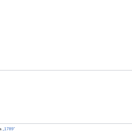
ma
„1789”