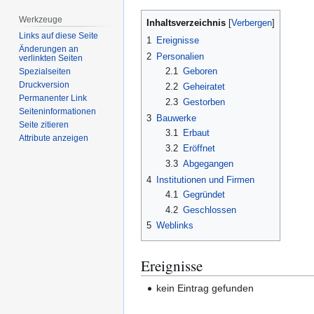
Werkzeuge
Inhaltsverzeichnis
Links auf diese Seite
1
Ereignisse
Änderungen an
2
Personalien
verlinkten Seiten
2.1
Geboren
Spezialseiten
Druckversion
2.2
Geheiratet
Permanenter Link
2.3
Gestorben
Seiten­­informationen
3
Bauwerke
Seite zitieren
3.1
Erbaut
Attribute anzeigen
3.2
Eröffnet
3.3
Abgegangen
4
Institutionen und Firmen
4.1
Gegründet
4.2
Geschlossen
5
Weblinks
Ereignisse
kein Eintrag gefunden