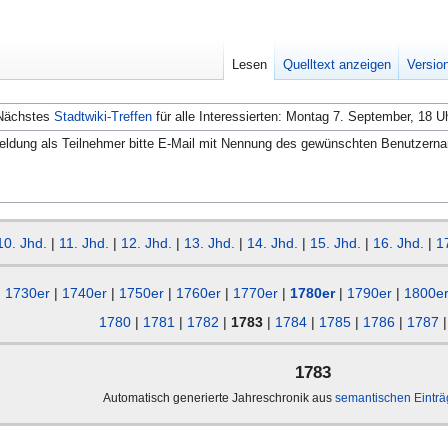
Lesen
Quelltext anzeigen
Versio
Nächstes
Stadtwiki-Treffen
für alle Interessierten: Montag 7. September, 18 U
ldung als Teilnehmer bitte E-Mail mit Nennung des gewünschten Benutzern
10. Jhd.
|
11. Jhd.
|
12. Jhd.
|
13. Jhd.
|
14. Jhd.
|
15. Jhd.
|
16. Jhd.
|
1
1730er
|
1740er
|
1750er
|
1760er
|
1770er
|
1780er
|
1790er
|
1800e
1780
|
1781
|
1782
|
1783
|
1784
|
1785
|
1786
|
1787
1783
Automatisch generierte Jahreschronik aus
semantischen Eintr