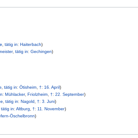
e
,
tätig in
:
Haiterbach
)
meister
,
tätig in
:
Gechingen
)
e
,
tätig in
:
Ötisheim
,
†
:
16. April
)
in
:
Mühlacker
,
Friolzheim
,
†
:
22. September
)
ge
,
tätig in
:
Nagold
,
†
:
3. Juni
)
,
tätig in
:
Altburg
,
†
:
11. November
)
efern-Öschelbronn
)