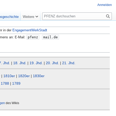
Anmelden
S
nsgeschichte
Weitere
u
c
hr in der
EngagementWerkStadt
h
e
amens an: E-Mail:
pfenz
mail.de
7. Jhd.
|
18. Jhd.
|
19. Jhd.
|
20. Jhd.
|
21. Jhd.
r
|
1810er
|
1820er
|
1830er
|
1788
|
1789
ägen
des Wikis