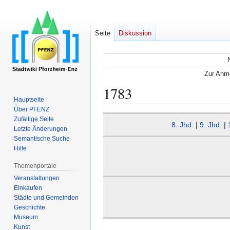
Seite
Diskussion
Zur Anme
1783
Hauptseite
Über PFENZ
Zur
Zur
Zufällige Seite
8. Jhd.
|
9. Jhd.
|
Navigation
Suche
Letzte Änderungen
Semantische Suche
springen
springen
Hilfe
Themenportale
Veranstaltungen
Einkaufen
Städte und Gemeinden
Geschichte
Museum
Kunst