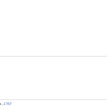
ma
„1783”