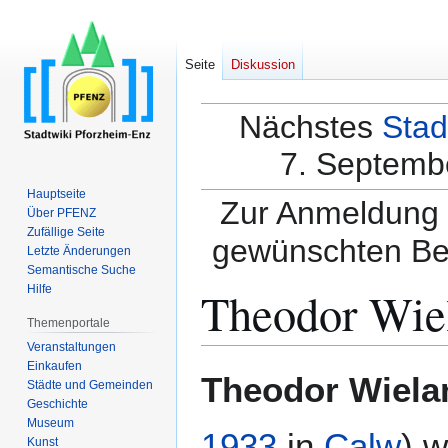
Seite
Diskussion
Nächstes
Stad
7. Septembe
Hauptseite
Zur Anmeldung a
Über PFENZ
Zufällige Seite
gewünschten Be
Letzte Änderungen
Semantische Suche
Theodor Wie
Hilfe
Themenportale
Veranstaltungen
Einkaufen
Zur
Zur
Theodor Wiela
Städte und Gemeinden
Navigation
Suche
Geschichte
springen
springen
Museum
1933
in
Calw
) 
Kunst