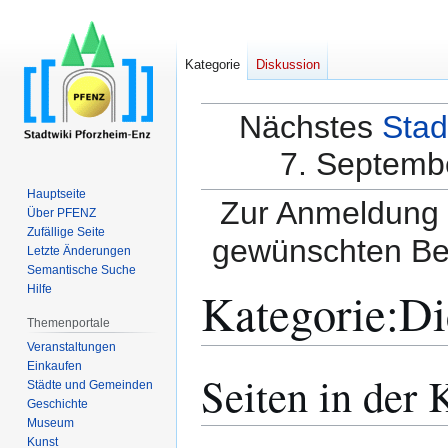
Kategorie
Diskussion
Nächstes
Stad
7. Septembe
Hauptseite
Zur Anmeldung a
Über PFENZ
Zufällige Seite
gewünschten Be
Letzte Änderungen
Semantische Suche
Kategorie
:
Di
Hilfe
Themenportale
Veranstaltungen
Einkaufen
Seiten in der 
Zur
Zur
Städte und Gemeinden
Navigation
Suche
Geschichte
springen
springen
Museum
Kunst