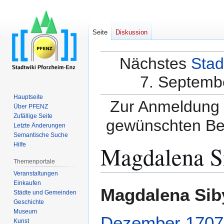
Seite
Diskussion
Nächstes
Stad
7. Septembe
Hauptseite
Zur Anmeldung a
Über PFENZ
Zufällige Seite
gewünschten Be
Letzte Änderungen
Semantische Suche
Magdalena Si
Hilfe
Themenportale
Veranstaltungen
Einkaufen
Zur
Zur
Magdalena Siby
Städte und Gemeinden
Navigation
Suche
Geschichte
springen
springen
Museum
Dezember
1707
Kunst