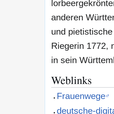
lorbeergekrönten
anderen Württem
und pietistisch
Riegerin 1772, 
in sein Württem
Weblinks
Frauenwege
deutsche-digit