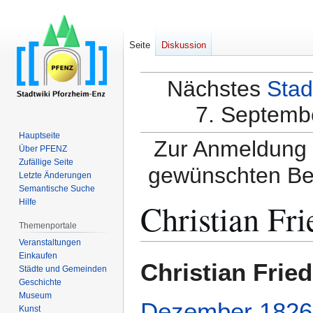
Seite
Diskussion
Nächstes
Stad
7. Septembe
Hauptseite
Zur Anmeldung a
Über PFENZ
Zufällige Seite
gewünschten Be
Letzte Änderungen
Semantische Suche
Christian Fri
Hilfe
Themenportale
Veranstaltungen
Einkaufen
Zur
Zur
Christian Fried
Städte und Gemeinden
Navigation
Suche
Geschichte
springen
springen
Museum
Dezember
1826
Kunst