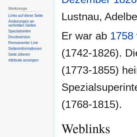
Werkzeuge
Lustnau, Adelb
Links auf diese Seite
Änderungen an
verlinkten Seiten
Spezialseiten
Er war ab
1758
Druckversion
Permanenter Link
Seiten­­informationen
(1742-1826). Di
Seite zitieren
Attribute anzeigen
(1773-1855) hei
Spezialsuperin
(1768-1815).
Weblinks