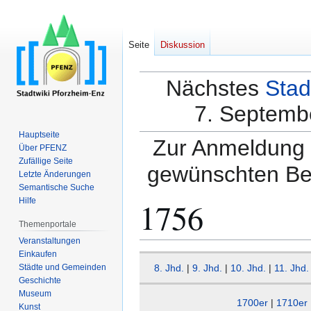
Seite
Diskussion
Nächstes
Stad
7. Septembe
Hauptseite
Zur Anmeldung a
Über PFENZ
Zufällige Seite
gewünschten Be
Letzte Änderungen
Semantische Suche
1756
Hilfe
Themenportale
Veranstaltungen
Einkaufen
Zur
Zur
Städte und Gemeinden
8. Jhd.
|
9. Jhd.
|
10. Jhd.
|
11. Jhd.
Navigation
Suche
Geschichte
springen
springen
Museum
1700er
|
1710er
Kunst