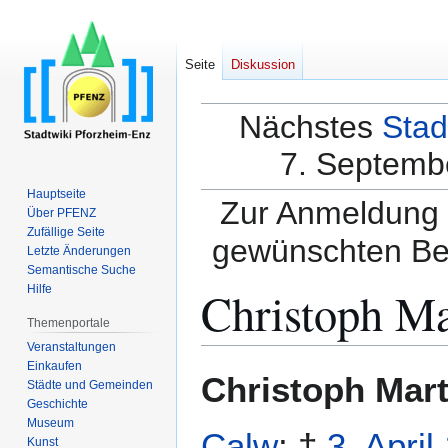
Seite
Diskussion
Nächstes
Stad
7. Septembe
Hauptseite
Zur Anmeldung a
Über PFENZ
Zufällige Seite
gewünschten Be
Letzte Änderungen
Semantische Suche
Christoph Ma
Hilfe
Themenportale
Veranstaltungen
Einkaufen
Zur
Zur
Christoph Mar
Städte und Gemeinden
Navigation
Suche
Geschichte
springen
springen
Museum
Calw
; †
3. April
Kunst