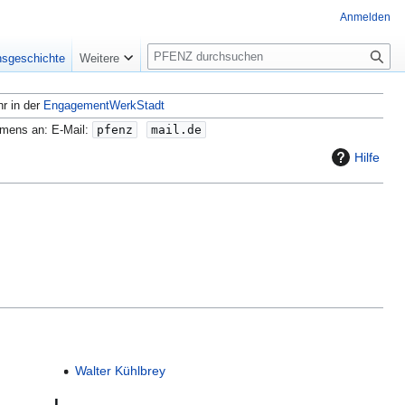
Anmelden
S
nsgeschichte
Weitere
u
c
hr in der
EngagementWerkStadt
h
e
amens an: E-Mail:
pfenz
mail.de
Hilfe
Walter Kühlbrey
L