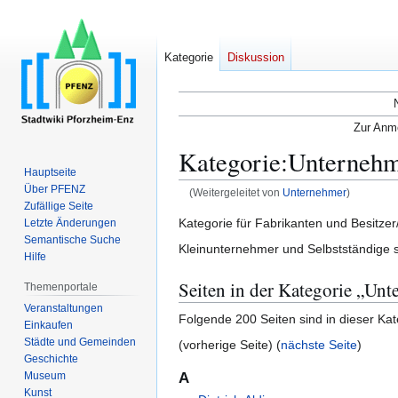
Kategorie
Diskussion
Zur Anme
Kategorie
:
Unterneh
Hauptseite
Über PFENZ
(Weitergeleitet von
Unternehmer
)
Zufällige Seite
Zur
Zur
Kategorie für Fabrikanten und Besitze
Letzte Änderungen
Semantische Suche
Navigation
Suche
Kleinunternehmer und Selbstständige s
Hilfe
springen
springen
Seiten in der Kategorie „Un
Themenportale
Veranstaltungen
Folgende 200 Seiten sind in dieser Ka
Einkaufen
Städte und Gemeinden
(vorherige Seite) (
nächste Seite
)
Geschichte
Museum
A
Kunst