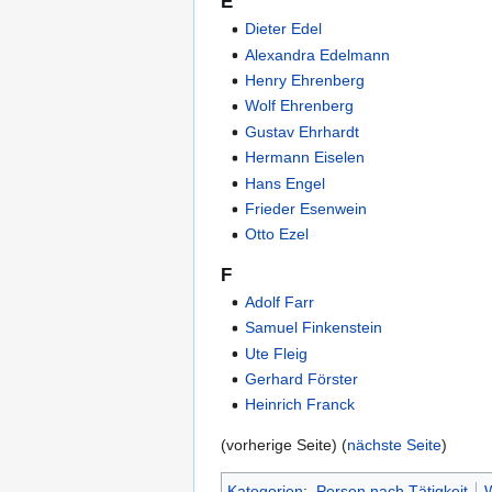
E
Dieter Edel
Alexandra Edelmann
Henry Ehrenberg
Wolf Ehrenberg
Gustav Ehrhardt
Hermann Eiselen
Hans Engel
Frieder Esenwein
Otto Ezel
F
Adolf Farr
Samuel Finkenstein
Ute Fleig
Gerhard Förster
Heinrich Franck
(vorherige Seite) (
nächste Seite
)
Kategorien
:
Person nach Tätigkeit
W