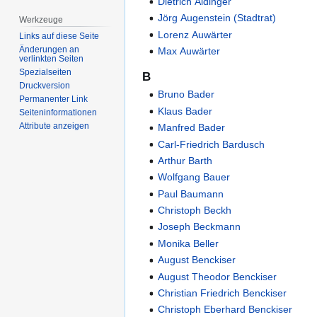
Dietrich Aldinger
Jörg Augenstein (Stadtrat)
Werkzeuge
Lorenz Auwärter
Links auf diese Seite
Änderungen an
Max Auwärter
verlinkten Seiten
Spezialseiten
B
Druckversion
Bruno Bader
Permanenter Link
Klaus Bader
Seiten­­informationen
Attribute anzeigen
Manfred Bader
Carl-Friedrich Bardusch
Arthur Barth
Wolfgang Bauer
Paul Baumann
Christoph Beckh
Joseph Beckmann
Monika Beller
August Benckiser
August Theodor Benckiser
Christian Friedrich Benckiser
Christoph Eberhard Benckiser