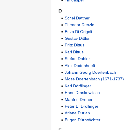
Till Casper
D
Schei Dattner
Theodor Denzle
Enzo Di Grigoli
Gustav Dittler
Fritz Dittus
Karl Dittus
Stefan Dobler
Alex Dodenhoeft
Johann Georg Doertenbach
Mose Doertenbach (1671-1737)
Karl Dörflinger
Hans Draskowitsch
Manfrid Dreher
Peter E. Drollinger
Ariane Durian
Eugen Dürrwächter