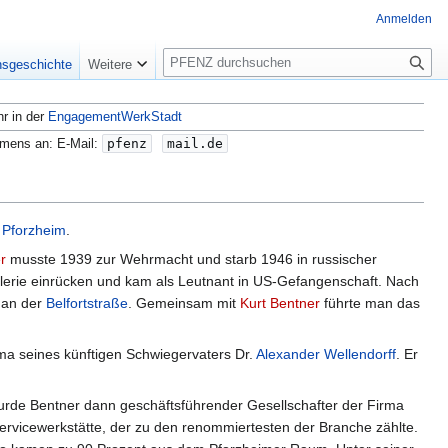
Anmelden
S
nsgeschichte
Weitere
u
c
hr in der
EngagementWerkStadt
h
e
amens an: E-Mail:
pfenz
mail.de
n
Pforzheim
.
r
musste 1939 zur Wehrmacht und starb 1946 in russischer
llerie einrücken und kam als Leutnant in US-Gefangenschaft. Nach
an der
Belfortstraße
. Gemeinsam mit
Kurt Bentner
führte man das
rma seines künftigen Schwiegervaters Dr.
Alexander Wellendorff
. Er
urde Bentner dann geschäftsführender Gesellschafter der Firma
ervicewerkstätte, der zu den renommiertesten der Branche zählte.