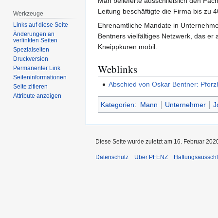
Man belieferte ausschließlich den Fac
Leitung beschäftigte die Firma bis zu 4
Werkzeuge
Ehrenamtliche Mandate in Unternehme
Links auf diese Seite
Änderungen an
Bentners vielfältiges Netzwerk, das er
verlinkten Seiten
Kneippkuren mobil.
Spezialseiten
Druckversion
Weblinks
Permanenter Link
Seiten­­informationen
Abschied von Oskar Bentner: Pforz
Seite zitieren
Attribute anzeigen
Kategorien
:
Mann
Unternehmer
J
Diese Seite wurde zuletzt am 16. Februar 202
Datenschutz
Über PFENZ
Haftungsaussch