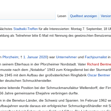
Lesen
Quelltext anzeigen
Versio
Nächstes
Stadtwiki-Treffen
für alle Interessierten: Montag 7. September, 18 U
ldung als Teilnehmer bitte E-Mail mit Nennung des gewünschten Benutzern
in
Pforzheim
; †
1. Januar
2020
) war
Unternehmer
und
Fachjournalist
i
n seinem Elterhaus in der Pforzheimer Nordstadt. Vater
Richard Bentne
musste nach dem „Notabitur“ 1943 zum Kriegsdienst bei der Sturmarti
de 1945 mit dem Aufbau der großväterlichen Ringfabrik
Oscar Bentner
der deutschen Schmuckhersteller.
 eine leitende Position bei der Schmuckmanufaktur Wellendorff, der Fi
er 66 Jahre gemeinsame Ehejahre verbringen durfte.
n in die Benelux-Länder, die Schweiz und Spanien. Im Februar 1962 w
ufbaujahren wurde daraus ein erfolgreicher Schmuckgroßhändler mit S