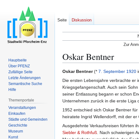
Seite
Diskussion
Zur Anme
Oskar Bentner
Hauptseite
Über PFENZ
Zur
Zur
Oskar Bentner
(*
7. September
1920
Zufällige Seite
Navigation
Suche
Letzte Änderungen
Die ersten Lebensjahre verbrachte er i
Semantische Suche
springen
springen
Kriegsgefangenschaft. Auch sein Sohn 
Hilfe
seiner Entlassung begann er schon En
Themenportale
Unternehmen zurück in die erste Liga 
Veranstaltungen
1952 entschied sich Oskar Bentner für
Einkaufen
heiratete Ingrid Wellendorff, mit der 
Städte und Gemeinden
Geschichte
Ausgedehnte Verkaufsreisen führten ih
Museum
Siebler & Rothfuß
. Nach schwierigen A
Kunst