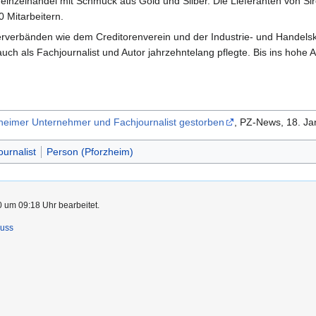
heinzelhandel mit Schmuck aus Gold und Silber. Die Lieferanten von 
0 Mitarbeitern.
rverbänden wie dem Creditorenverein und der Industrie- und Handel
 auch als Fachjournalist und Autor jahrzehntelang pflegte. Bis ins hohe
heimer Unternehmer und Fachjournalist gestorben
, PZ-News, 18. J
ournalist
Person (Pforzheim)
0 um 09:18 Uhr bearbeitet.
luss