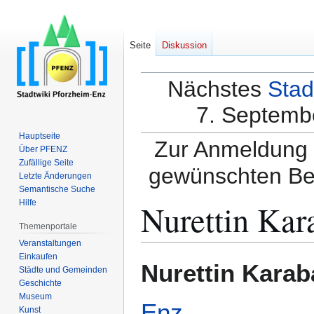
Seite
Diskussion
Nächstes
Stad
7. Septembe
Hauptseite
Zur Anmeldung a
Über PFENZ
Zufällige Seite
gewünschten Be
Letzte Änderungen
Semantische Suche
Nurettin Kar
Hilfe
Themenportale
Veranstaltungen
Einkaufen
Zur
Zur
Nurettin Karab
Städte und Gemeinden
Navigation
Suche
Geschichte
springen
springen
Museum
Enz
.
Kunst