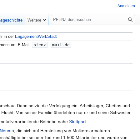
Anmelden
S
nsgeschichte
Weitere
u
c
hr in der
EngagementWerkStadt
h
e
amens an: E-Mail:
pfenz
mail.de
chau. Dann setzte die Verfolgung ein: Arbeitslager, Ghettos und
 Flucht. Von seiner Familie überlebten nur er und seine Schwester.
i metallverarbeitende Betriebe nahe
Stuttgart
.
Neumo
, die sich auf Herstellung von Molkereiarmaturen
eschäftigte bei seinem Tod rund 1.500 Mitarbeiter und wurde von