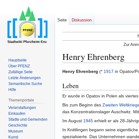
Seite
Diskussion
Zur Anme
Henry Ehrenberg
Hauptseite
Über PFENZ
Zur
Zur
Henry Ehrenberg
(*
1917
in Opatov/P
Zufällige Seite
Navigation
Suche
Letzte Änderungen
Leben
Semantische Suche
springen
springen
Hilfe
Er wurde in Opatov in Polen als vierte
Themenportale
Bis zum Beginn des
Zweiten Weltkrieg
Veranstaltungen
das Konzentrationslager Auschwitz. Mit
Einkaufen
Städte und Gemeinden
Im August
1945
erhielt er als 28-Jähri
Geschichte
In Knittlingen begann seine eigentlich
Museum
spezialsierte. Das Unternehmen wandel
Kunst