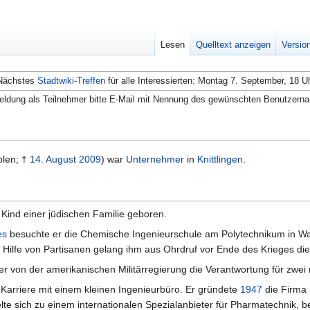
Lesen
Quelltext anzeigen
Versio
Nächstes
Stadtwiki-Treffen
für alle Interessierten: Montag 7. September, 18 U
ldung als Teilnehmer bitte E-Mail mit Nennung des gewünschten Benutzern
olen; †
14. August
2009
) war
Unternehmer
in
Knittlingen
.
s Kind einer jüdischen Familie geboren.
es
besuchte er die Chemische Ingenieurschule am Polytechnikum in Wars
 Hilfe von Partisanen gelang ihm aus Ohrdruf vor Ende des Krieges die
ger von der amerikanischen Militärregierung die Verantwortung für zwe
e Karriere mit einem kleinen Ingenieurbüro. Er gründete
1947
die Firma
te sich zu einem internationalen Spezialanbieter für Pharmatechnik, b