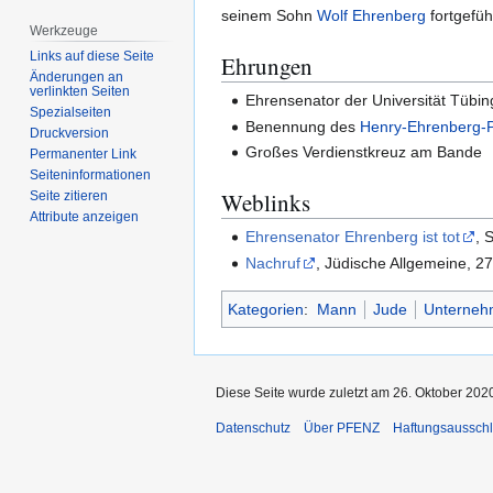
seinem Sohn
Wolf Ehrenberg
fortgefüh
Werkzeuge
Links auf diese Seite
Ehrungen
Änderungen an
verlinkten Seiten
Ehrensenator der Universität Tübi
Spezialseiten
Benennung des
Henry-Ehrenberg-P
Druckversion
Großes Verdienstkreuz am Bande
Permanenter Link
Seiten­­informationen
Weblinks
Seite zitieren
Attribute anzeigen
Ehrensenator Ehrenberg ist tot
, 
Nachruf
, Jüdische Allgemeine, 2
Kategorien
:
Mann
Jude
Unterneh
Diese Seite wurde zuletzt am 26. Oktober 2020
Datenschutz
Über PFENZ
Haftungsaussch