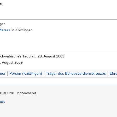
rt.
ngen
latzes
in Knittlingen
Schwäbisches Tagblatt, 29. August 2009
7. August 2009
mer
Person (Knittlingen)
Träger des Bundesverdienstkreuzes
Ehre
 um 11:01 Uhr bearbeitet.
luss