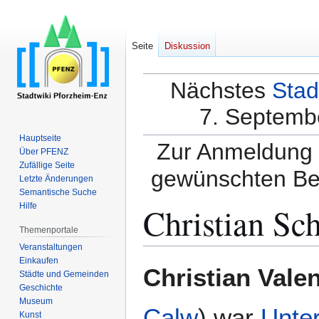
Seite
Diskussion
Nächstes
Stad
7. Septembe
Hauptseite
Zur Anmeldung a
Über PFENZ
Zufällige Seite
gewünschten Be
Letzte Änderungen
Semantische Suche
Christian Sch
Hilfe
Themenportale
Veranstaltungen
Einkaufen
Zur
Zur
Christian Valen
Städte und Gemeinden
Navigation
Suche
Geschichte
springen
springen
Museum
Calw
) war
Unte
Kunst