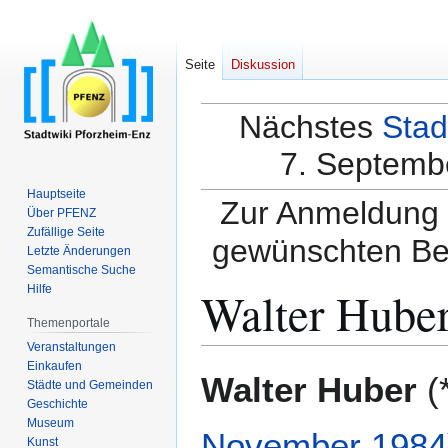
Seite
Diskussion
Nächstes
Stad
7. Septembe
Hauptseite
Zur Anmeldung a
Über PFENZ
Zufällige Seite
gewünschten Be
Letzte Änderungen
Semantische Suche
Walter Hube
Hilfe
Themenportale
Veranstaltungen
Einkaufen
Zur
Zur
Walter Huber
(
Städte und Gemeinden
Navigation
Suche
Geschichte
springen
springen
Museum
November
1984
Kunst