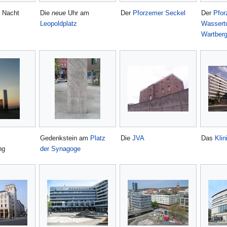
i Nacht
Die
neue
Uhr am
Der
Pforzemer Seckel
Der
Pfor
Leopoldplatz
Wassert
Wartber
Gedenkstein am
Platz
Die
JVA
Das
Kli
ng
der Synagoge