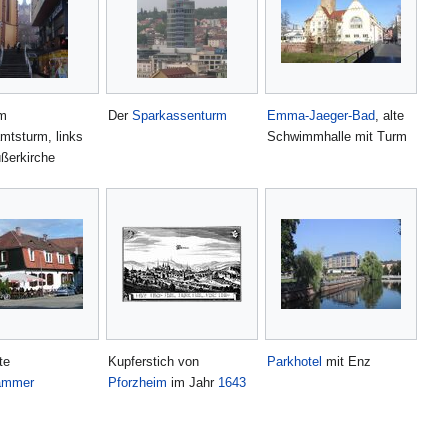
um
Der
Sparkassenturm
Emma-Jaeger-Bad
, alte
mtsturm, links
Schwimmhalle mit Turm
üßerkirche
te
Kupferstich von
Parkhotel
mit Enz
ammer
Pforzheim
im Jahr
1643