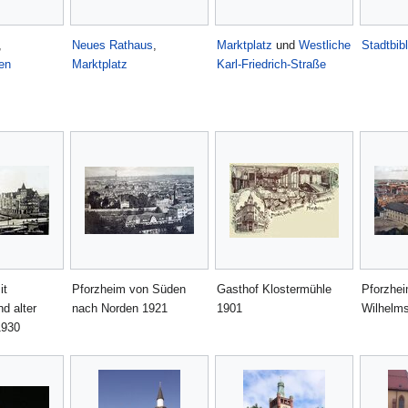
,
Neues Rathaus
,
Marktplatz
und
Westliche
Stadtbib
en
Marktplatz
Karl-Friedrich-Straße
it
Pforzheim von Süden
Gasthof Klostermühle
Pforzhei
d alter
nach Norden 1921
1901
Wilhelm
1930