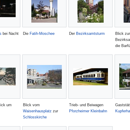
s
bei Nacht
Die
Fatih-Moschee
Der
Bezirksamtsturm
Blick z
Bezirksa
die Barf
lick um
Blick vom
Trieb- und Beiwagen
Gaststät
Waisenhausplatz
zur
Pforzheimer Kleinbahn
Kupferh
Schlosskirche