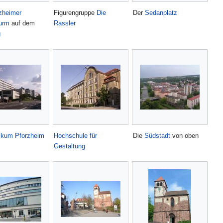
zheimer
Figurengruppe
Die
Der
Sedanplatz
urm
auf dem
Rassler
g
nikum Pforzheim
Hochschule für
Die
Südstadt
von oben
Gestaltung