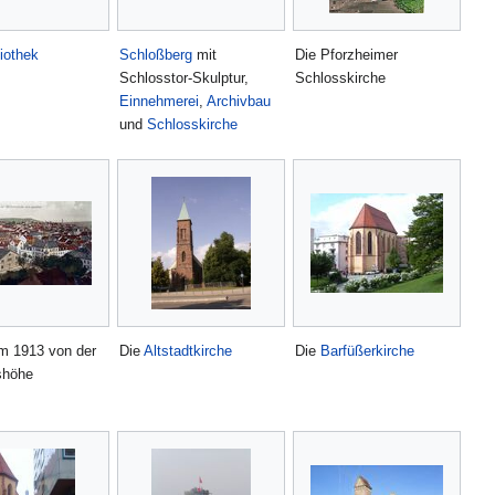
liothek
Schloßberg
mit
Die Pforzheimer
Schlosstor-Skulptur,
Schlosskirche
Einnehmerei
,
Archivbau
und
Schlosskirche
m 1913 von der
Die
Altstadtkirche
Die
Barfüßerkirche
shöhe