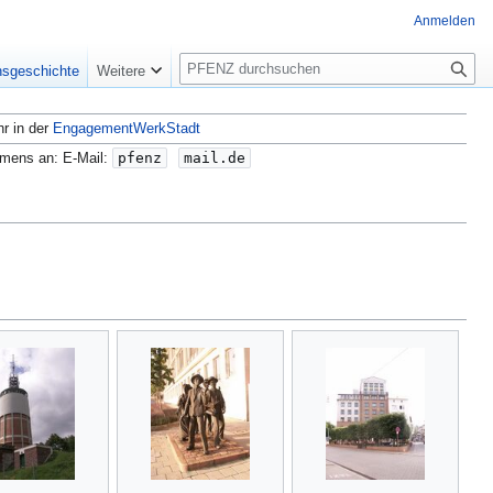
Anmelden
S
nsgeschichte
Weitere
u
c
hr in der
EngagementWerkStadt
h
e
amens an: E-Mail:
pfenz
mail.de