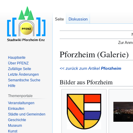
Seite
Diskussion
Zur Anme
Pforzheim (Galerie)
Hauptseite
Über PFENZ
Zur
Zur
<< zurück zum Artikel
Pforzheim
Zufällige Seite
Navigation
Suche
Letzte Änderungen
Bilder aus Pforzheim
Semantische Suche
springen
springen
Hilfe
Themenportale
Veranstaltungen
Einkaufen
Städte und Gemeinden
Geschichte
Museum
Kunst