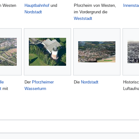
n Westen
Hauptbahnhof
und
Pforzheim von Westen,
Innensta
Nordstadt
im Vordergrund die
Weststadt
le
Der
Pforzheimer
Die
Nordstadt
Historis
t
mit
Wasserturm
Luftauf