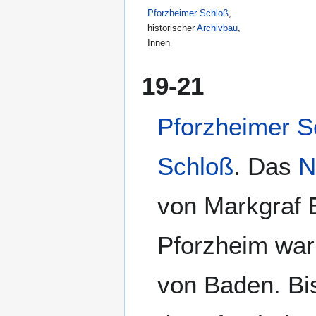
Pforzheimer Schloß
,
historischer
Archivbau
,
Innen
19-21
Pforzheimer S
Schloß
. Das
N
von Markgraf 
Pforzheim war
von Baden. Bi