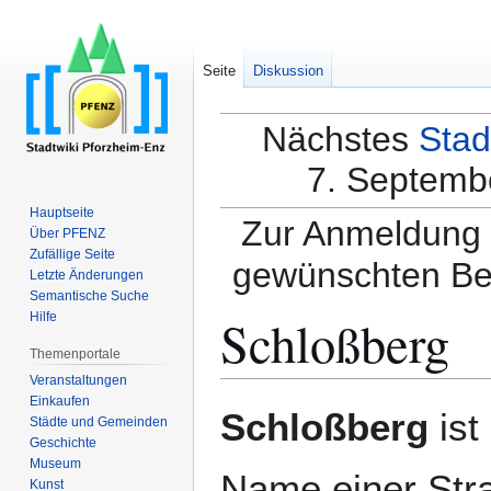
Seite
Diskussion
Nächstes
Stad
7. Septembe
Hauptseite
Zur Anmeldung a
Über PFENZ
Zufällige Seite
gewünschten Be
Letzte Änderungen
Semantische Suche
Schloßberg
Hilfe
Themenportale
Veranstaltungen
Einkaufen
Zur
Zur
Schloßberg
ist
Städte und Gemeinden
Navigation
Suche
Geschichte
springen
springen
Museum
Name einer Str
Kunst