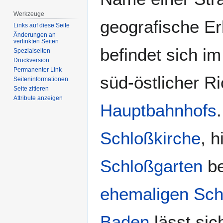
Werkzeuge
geografische Er
Links auf diese Seite
Änderungen an
verlinkten Seiten
befindet sich i
Spezialseiten
Druckversion
Permanenter Link
süd-östlicher R
Seiten­­informationen
Seite zitieren
Attribute anzeigen
Hauptbahnhofs
Schloßkirche
, h
Schloßgarten
be
ehemaligen Sch
Baden
lässt sic