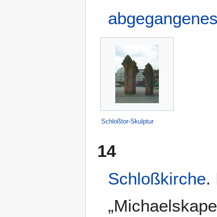
abgegangene
Schloßtor-Skulptur
14
Schloßkirche
.
„Michaelskapel