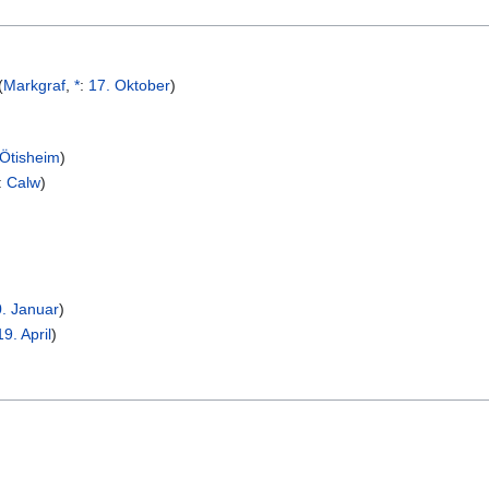
(
Markgraf
,
*
:
17. Oktober
)
Ötisheim
)
:
Calw
)
. Januar
)
19. April
)