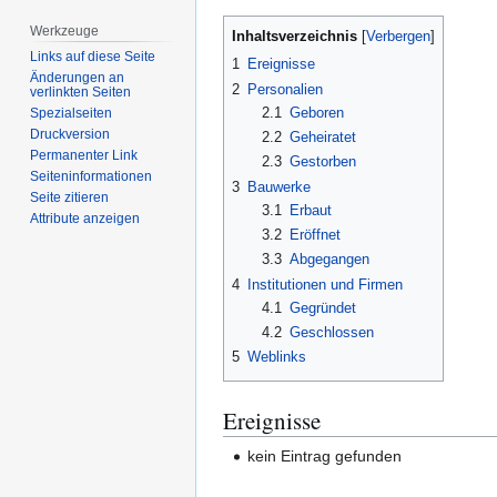
Werkzeuge
Inhaltsverzeichnis
Links auf diese Seite
1
Ereignisse
Änderungen an
2
Personalien
verlinkten Seiten
2.1
Geboren
Spezialseiten
Druckversion
2.2
Geheiratet
Permanenter Link
2.3
Gestorben
Seiten­­informationen
3
Bauwerke
Seite zitieren
3.1
Erbaut
Attribute anzeigen
3.2
Eröffnet
3.3
Abgegangen
4
Institutionen und Firmen
4.1
Gegründet
4.2
Geschlossen
5
Weblinks
Ereignisse
kein Eintrag gefunden