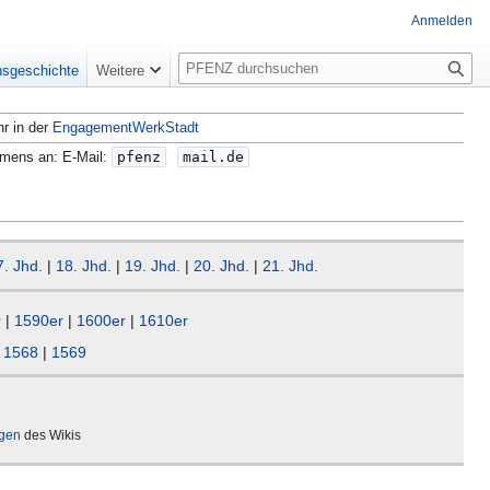
Anmelden
S
nsgeschichte
Weitere
u
c
hr in der
EngagementWerkStadt
h
e
amens an: E-Mail:
pfenz
mail.de
7. Jhd.
|
18. Jhd.
|
19. Jhd.
|
20. Jhd.
|
21. Jhd.
r
|
1590er
|
1600er
|
1610er
|
1568
|
1569
ägen
des Wikis