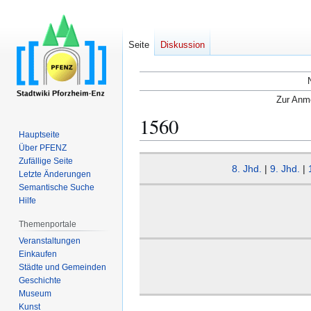
Seite
Diskussion
Zur Anme
1560
Hauptseite
Über PFENZ
Zur
Zur
Zufällige Seite
8. Jhd.
|
9. Jhd.
|
Navigation
Suche
Letzte Änderungen
Semantische Suche
springen
springen
Hilfe
Themenportale
Veranstaltungen
Einkaufen
Städte und Gemeinden
Geschichte
Museum
Kunst