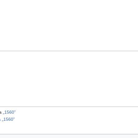
ma
„1560”
 „1560”