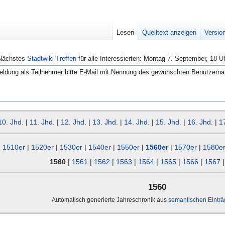
Lesen
Quelltext anzeigen
Versio
Nächstes
Stadtwiki-Treffen
für alle Interessierten: Montag 7. September, 18 U
ldung als Teilnehmer bitte E-Mail mit Nennung des gewünschten Benutzern
10. Jhd.
|
11. Jhd.
|
12. Jhd.
|
13. Jhd.
|
14. Jhd.
|
15. Jhd.
|
16. Jhd.
|
1
1510er
|
1520er
|
1530er
|
1540er
|
1550er
|
1560er
|
1570er
|
1580e
1560
|
1561
|
1562
|
1563
|
1564
|
1565
|
1566
|
1567
1560
Automatisch generierte Jahreschronik aus
semantischen Eintr