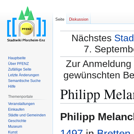
Seite
Diskussion
Nächstes
Stad
7. Septembe
Hauptseite
Zur Anmeldung a
Über PFENZ
Zufällige Seite
gewünschten Be
Letzte Änderungen
Semantische Suche
Philipp Mela
Hilfe
Themenportale
Veranstaltungen
Einkaufen
Zur
Zur
Philipp Melan
Städte und Gemeinden
Navigation
Suche
Geschichte
springen
springen
Museum
1497
in
Bretten
Kunst