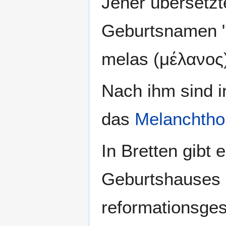
Jener übersetz
Geburtsnamen "S
melas (μέλανος)
Nach ihm sind i
das
Melanchth
In Bretten gibt 
Geburtshauses 
reformationsge