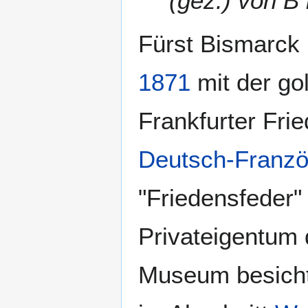
(gez.) von B 
Fürst Bismarck 
1871
mit der go
Frankfurter Fri
Deutsch-Franzö
"Friedensfeder"
Privateigentum 
Museum besichti