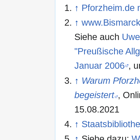
↑
Pforzheim.de m
↑
www.Bismarckb
Siehe auch
Uwe 
"Preußische All
Januar 2006
, 
↑
Warum Pforzhe
begeistert
, Onl
15.08.2021
↑
Staatsbiblioth
↑
Siehe dazu:
W