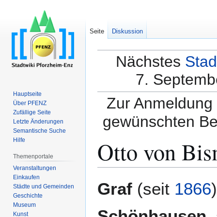
Seite
Diskussion
Nächstes
Stad
7. Septembe
Hauptseite
Zur Anmeldung a
Über PFENZ
Zufällige Seite
gewünschten Be
Letzte Änderungen
Semantische Suche
Otto von Bi
Hilfe
Themenportale
Veranstaltungen
Einkaufen
Zur
Zur
Graf
(seit
1866
Städte und Gemeinden
Navigation
Suche
Geschichte
springen
springen
Museum
Schönhausen
,
Kunst