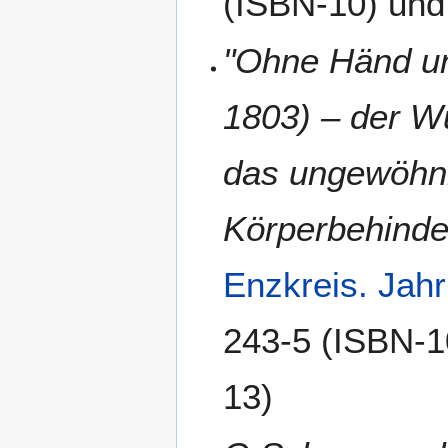
(ISBN-10) und
"Ohne Händ un
1803) – der W
das ungewöhnl
Körperbehinde
Enzkreis. Jah
243-5 (ISBN-1
13)