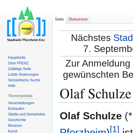
Seite
Diskussion
Nächstes
Stad
7. Septembe
Hauptseite
Zur Anmeldung a
Über PFENZ
Zufällige Seite
gewünschten Be
Letzte Änderungen
Semantische Suche
Olaf Schulze
Hilfe
Themenportale
Veranstaltungen
Einkaufen
Zur
Zur
Olaf Schulze
(
Städte und Gemeinden
Navigation
Suche
Geschichte
springen
springen
Museum
[
1
]
Pforzheim
)
is
Kunst