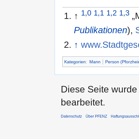
1,0
1,1
1,2
1,3
↑
„
Publikationen
),
↑
www.Stadtgesc
Kategorien
:
Mann
Person (Pforzhei
Diese Seite wurde
bearbeitet.
Datenschutz
Über PFENZ
Haftungsaussch