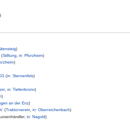
)
ltensteig
)
z
(
Stiftung
,
in
:
Pforzheim
)
orzheim
)
 KG
(
in
:
Sternenfels
)
ein
,
in
:
Tiefenbronn
)
m
)
ngen an der Enz
)
V.
(
Traktorverein
,
in
:
Oberreichenbach
)
tuosenhändler
,
in
:
Nagold
)