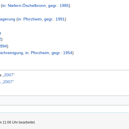
(
in
:
Niefern-Öschelbronn
,
gegr.
:
1985
)
nlagerung
(
in
:
Pforzheim
,
gegr.
:
1991
)
g
2
)
1994
)
ichreinigung
,
in
:
Pforzheim
,
gegr.
:
1954
)
ma
„2007”
 „2007”
 11:06 Uhr bearbeitet.