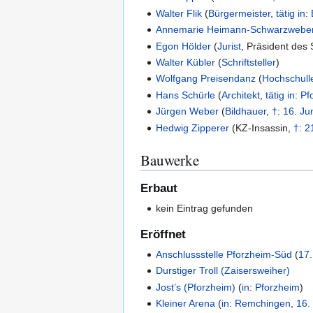
Walter Flik
(
Bürgermeister
,
tätig in
:
Annemarie Heimann-Schwarzwebe
Egon Hölder
(
Jurist
,
Präsident des 
Walter Kübler
(
Schriftsteller
)
Wolfgang Preisendanz
(
Hochschull
Hans Schürle
(
Architekt
,
tätig in
:
Pf
Jürgen Weber
(
Bildhauer
,
†
:
16. Ju
Hedwig Zipperer
(
KZ-Insassin
,
†
:
2
Bauwerke
Erbaut
kein Eintrag gefunden
Eröffnet
Anschlussstelle Pforzheim-Süd
(
17
Durstiger Troll (Zaisersweiher)
Jost’s (Pforzheim)
(
in
:
Pforzheim
)
Kleiner Arena
(
in
:
Remchingen
,
16.