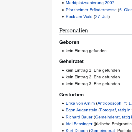
Marktplatzsanierung 2007
Pforzheimer Erfindermesse
(
6. Okt
Rock am Wald
(
27. Juli
)
Personalien
Geboren
kein Eintrag gefunden
Geheiratet
kein Eintrag 1. Ehe gefunden
kein Eintrag 2. Ehe gefunden
kein Eintrag 3. Ehe gefunden
Gestorben
Erika von Arnim
(
Antroposoph
,
†
:
17
Egon Augenstein
(
Fotograf
,
tätig in
Richard Bauer
(
Gemeinderat
,
tätig 
Idel Bensinger
(
jüdische Emigrantin
Kurt Dippon
(
Gemeinderat
,
Postobe