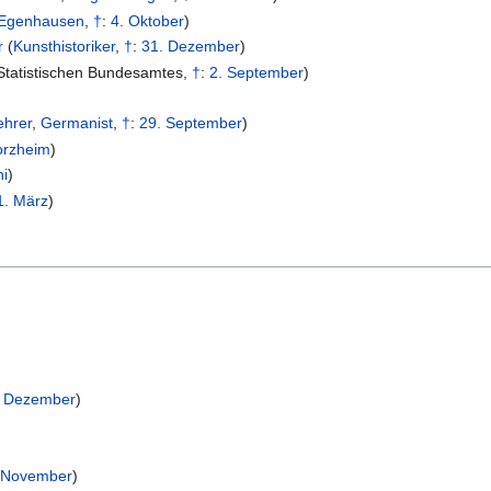
Egenhausen
,
†
:
4. Oktober
)
r
(
Kunsthistoriker
,
†
:
31. Dezember
)
Statistischen Bundesamtes
,
†
:
2. September
)
ehrer
,
Germanist
,
†
:
29. September
)
orzheim
)
ni
)
1. März
)
. Dezember
)
 November
)