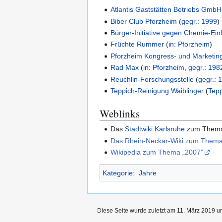
Atlantis Gaststätten Betriebs GmbH
Biber Club Pforzheim
(
gegr.
:
1999
)
Bürger-Initiative gegen Chemie-Ei
Früchte Rummer
(
in
:
Pforzheim
)
Pforzheim Kongress- und Marketin
Rad Max
(
in
:
Pforzheim
,
gegr.
:
198
Reuchlin-Forschungsstelle
(
gegr.
:
Teppich-Reinigung Waiblinger
(
Tepp
Weblinks
Das
Stadtwiki Karlsruhe
zum The
Das Rhein-Neckar-Wiki zum Thema
Wikipedia zum Thema „2007”
Kategorie
:
Jahre
Diese Seite wurde zuletzt am 11. März 2019 um