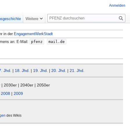
Anmelden
S
nsgeschichte
Weitere
u
c
hr in der
EngagementWerkStadt
h
e
amens an: E-Mail:
pfenz
mail.de
7. Jhd.
|
18. Jhd.
|
19. Jhd.
|
20. Jhd.
|
21. Jhd.
r
| 2030er | 2040er | 2050er
|
2008
|
2009
ägen
des Wikis