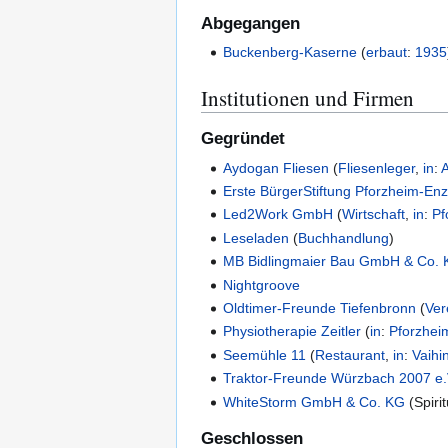
Abgegangen
Buckenberg-Kaserne
(
erbaut
:
1935
Institutionen und Firmen
Gegründet
Aydogan Fliesen
(
Fliesenleger
,
in
:
A
Erste BürgerStiftung Pforzheim-En
Led2Work GmbH
(
Wirtschaft
,
in
:
Pf
Leseladen
(
Buchhandlung
)
MB Bidlingmaier Bau GmbH & Co.
Nightgroove
Oldtimer-Freunde Tiefenbronn
(
Ver
Physiotherapie Zeitler
(
in
:
Pforzhei
Seemühle 11
(
Restaurant
,
in
:
Vaihi
Traktor-Freunde Würzbach 2007 e.
WhiteStorm GmbH & Co. KG
(
Spiri
Geschlossen