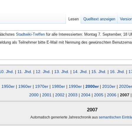
Lesen
Quelltext anzeigen
Versio
Nächstes
Stadtwiki-Treffen
für alle Interessierten: Montag 7. September, 18 U
ldung als Teilnehmer bitte E-Mail mit Nennung des gewünschten Benutzern
10. Jhd.
|
11. Jhd.
|
12. Jhd.
|
13. Jhd.
|
14. Jhd.
|
15. Jhd.
|
16. Jhd.
|
1
1950er
|
1960er
|
1970er
|
1980er
|
1990er
|
2000er
|
2010er
|
2020e
2000
|
2001
|
2002
|
2003
|
2004
|
2005
|
2006
|
2007
2007
Automatisch generierte Jahreschronik aus
semantischen Eintr