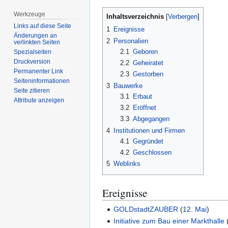
Werkzeuge
Inhaltsverzeichnis
Links auf diese Seite
1
Ereignisse
Änderungen an
2
Personalien
verlinkten Seiten
2.1
Geboren
Spezialseiten
Druckversion
2.2
Geheiratet
Permanenter Link
2.3
Gestorben
Seiten­­informationen
3
Bauwerke
Seite zitieren
3.1
Erbaut
Attribute anzeigen
3.2
Eröffnet
3.3
Abgegangen
4
Institutionen und Firmen
4.1
Gegründet
4.2
Geschlossen
5
Weblinks
Ereignisse
GOLDstadtZAUBER
(
12. Mai
)
Initiative zum Bau einer Markthalle