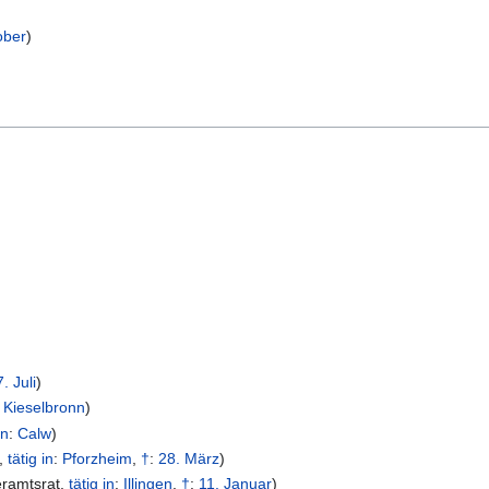
ober
)
. Juli
)
:
Kieselbronn
)
in
:
Calw
)
,
tätig in
:
Pforzheim
,
†
:
28. März
)
ramtsrat
,
tätig in
:
Illingen
,
†
:
11. Januar
)