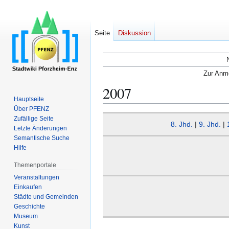
Seite
Diskussion
Zur Anme
2007
Hauptseite
Über PFENZ
Zur
Zur
Zufällige Seite
8. Jhd.
|
9. Jhd.
|
Navigation
Suche
Letzte Änderungen
Semantische Suche
springen
springen
Hilfe
Themenportale
Veranstaltungen
Einkaufen
Städte und Gemeinden
Geschichte
Museum
Kunst