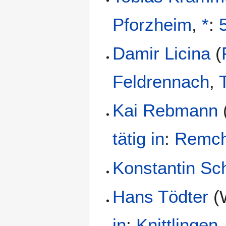
Pforzheim
,
*
:
Damir Licina
(
Feldrennach
,
Kai Rebmann
tätig in
:
Remch
Konstantin Sc
Hans Tödter
(
in
:
Knittlingen