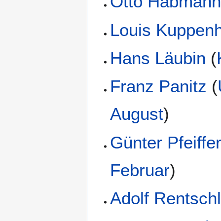
Otto Habman
Louis Kuppen
Hans Läubin
(
Franz Panitz
(
August
)
Günter Pfeiffe
Februar
)
Adolf Rentschl