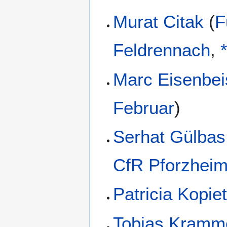
Murat Citak
(
F
Feldrennach
,
Marc Eisenbei
Februar
)
Serhat Gülbas
CfR Pforzhei
Patricia Kopie
Tobias Kramm