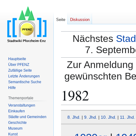
Seite
Diskussion
Nächstes
Stad
7. Septembe
Hauptseite
Zur Anmeldung a
Über PFENZ
Zufällige Seite
gewünschten Be
Letzte Änderungen
Semantische Suche
1982
Hilfe
Themenportale
Veranstaltungen
Einkaufen
Zur
Zur
Städte und Gemeinden
8. Jhd.
|
9. Jhd.
|
10. Jhd.
|
11. Jhd.
Navigation
Suche
Geschichte
springen
springen
Museum
Kunst