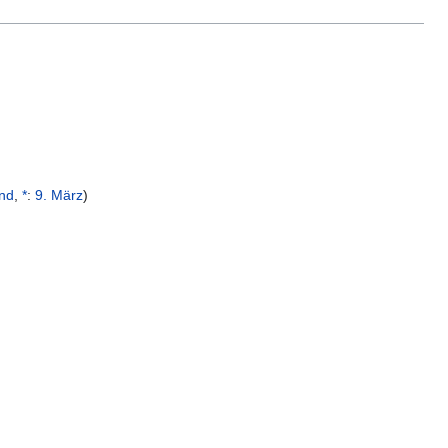
and
,
*
:
9. März
)