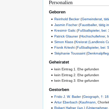
Personalien
Geboren
Reinhold Becker
(
Gemeinderat
,
tät
Jasmin Fischer
(
Faustballer
,
tätig i
Kresimir Galic
(
Fußballspieler
,
bei
:
Patrick Glauner
(
Hochschullehrer
,
I
Simon Klass
(
Kreisrat (Landkreis C
Fisnik Krleshi
(
Fußballspieler
,
bei
:
S
Stéphanie Toussaint
(
Denkmalpfleg
Geheiratet
kein Eintrag 1. Ehe gefunden
kein Eintrag 2. Ehe gefunden
kein Eintrag 3. Ehe gefunden
Gestorben
Frido J. W. Bader
(
Geograph
,
†
:
18
Artur Eberbach
(
Kaufmann
,
Chorlei
Robert Hafner (jun.)
(
Unternehmer