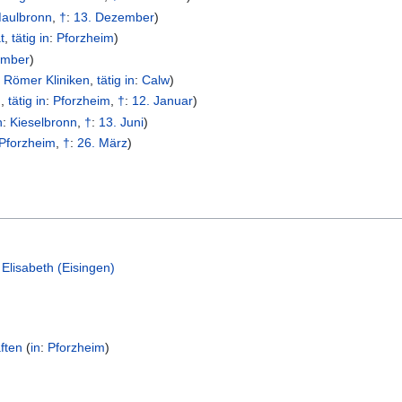
aulbronn
,
†
:
13. Dezember
)
t
,
tätig in
:
Pforzheim
)
ember
)
. Römer Kliniken
,
tätig in
:
Calw
)
n
,
tätig in
:
Pforzheim
,
†
:
12. Januar
)
n
:
Kieselbronn
,
†
:
13. Juni
)
Pforzheim
,
†
:
26. März
)
Elisabeth (Eisingen)
ften
(
in
:
Pforzheim
)
)