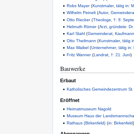
Robs Mayer
(
Kunstmaler
,
tätig in
:
M
Wilhelm Peinelt
(
Autor
,
Gemeindera
Otto Riecker
(
Theologe
,
†
:
9. Sept
Helmuth Römer
(
Arzt
,
gründete
:
Dr
Karl Stahl
(
Gemeinderat
,
Kaufman
Otto Theilmann
(
Kunstmaler
,
tätig i
Max Waibel
(
Unternehmer
,
tätig in
:
Fritz Wanner
(
Landrat
,
†
:
21. Juni
)
Bauwerke
Erbaut
Katholisches Gemeindezentrum St. 
Eröffnet
Heimatmuseum Nagold
Museum Haus der Landsmannscha
Rathaus (Birkenfeld)
(
in
:
Birkenfeld
Abgegangen