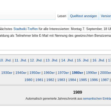
Lesen
Quelltext anzeigen
Versio
Nächstes
Stadtwiki-Treffen
für alle Interessierten: Montag 7. September, 18 U
ldung als Teilnehmer bitte E-Mail mit Nennung des gewünschten Benutzern
10. Jhd.
|
11. Jhd.
|
12. Jhd.
|
13. Jhd.
|
14. Jhd.
|
15. Jhd.
|
16. Jhd.
|
1
1930er
|
1940er
|
1950er
|
1960er
|
1970er
|
1980er
|
1990er
|
2000e
1980
|
1981
|
1982
|
1983
|
1984
|
1985
|
1986
|
1987
1989
Automatisch generierte Jahreschronik aus
semantischen Eintr