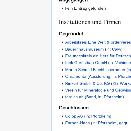
kein Eintrag gefunden
Institutionen und Firmen
Gegründet
Arbeitskreis Eine Welt
(
Förderverei
Bauernhausmuseum
(
in
:
Calw
)
Freundeskreis ein Herz für Deutsch
Ibek Gerüstbau GmbH
(
in
:
Vaihing
Martin Schmid Blechbläsernoten
(
i
Ornamenta
(
Ausstellung
,
in
:
Pforzh
Rinkert GmbH & Co. KG
(
Kfz-Werks
Verein für Mineralogie und Geowis
ferdich ab
(
Band
,
in
:
Pforzheim
)
Geschlossen
Co op AG
(
in
:
Pforzheim
)
Farben-Haas
(
in
:
Pforzheim
,
gegr.
: