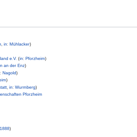
n
,
in
:
Mühlacker
)
land e.V.
(
in
:
Pforzheim
)
en an der Enz
)
n
:
Nagold
)
eim
)
tatt
,
in
:
Wurmberg
)
senschaften Pforzheim
1888
)