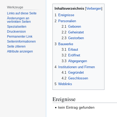
Werkzeuge
Inhaltsverzeichnis
Links auf diese Seite
1
Ereignisse
Änderungen an
2
Personalien
verlinkten Seiten
2.1
Geboren
Spezialseiten
Druckversion
2.2
Geheiratet
Permanenter Link
2.3
Gestorben
Seiten­­informationen
3
Bauwerke
Seite zitieren
3.1
Erbaut
Attribute anzeigen
3.2
Eröffnet
3.3
Abgegangen
4
Institutionen und Firmen
4.1
Gegründet
4.2
Geschlossen
5
Weblinks
Ereignisse
kein Eintrag gefunden