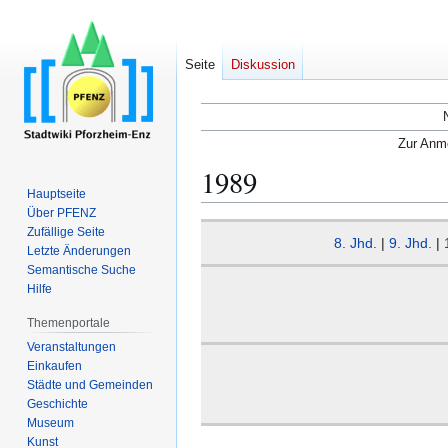
Seite
Diskussion
Zur Anme
1989
Hauptseite
Über PFENZ
Zur
Zur
Zufällige Seite
8. Jhd.
|
9. Jhd.
|
Navigation
Suche
Letzte Änderungen
Semantische Suche
springen
springen
Hilfe
Themenportale
Veranstaltungen
Einkaufen
Städte und Gemeinden
Geschichte
Museum
Kunst