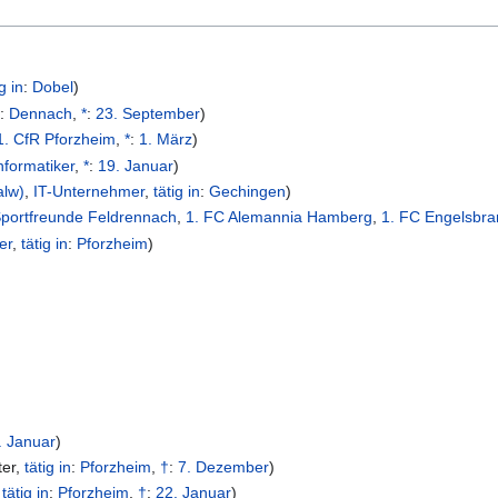
ig in
:
Dobel
)
n
:
Dennach
,
*
:
23. September
)
1. CfR Pforzheim
,
*
:
1. März
)
nformatiker
,
*
:
19. Januar
)
alw)
,
IT-Unternehmer
,
tätig in
:
Gechingen
)
portfreunde Feldrennach
,
1. FC Alemannia Hamberg
,
1. FC Engelsbr
er
,
tätig in
:
Pforzheim
)
. Januar
)
ter
,
tätig in
:
Pforzheim
,
†
:
7. Dezember
)
,
tätig in
:
Pforzheim
,
†
:
22. Januar
)