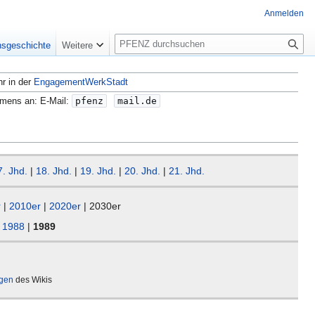
Anmelden
S
nsgeschichte
Weitere
u
c
hr in der
EngagementWerkStadt
h
e
amens an: E-Mail:
pfenz
mail.de
7. Jhd.
|
18. Jhd.
|
19. Jhd.
|
20. Jhd.
|
21. Jhd.
r
|
2010er
|
2020er
| 2030er
|
1988
|
1989
ägen
des Wikis