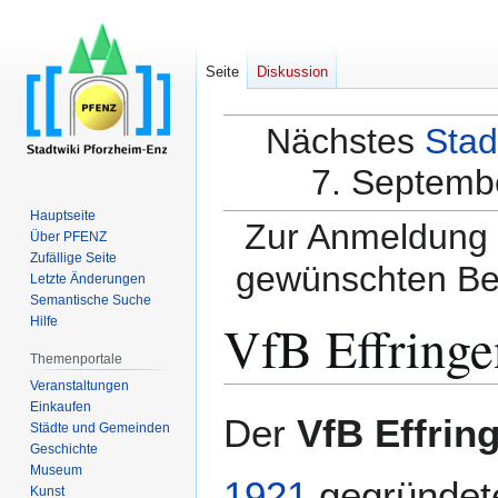
Seite
Diskussion
Nächstes
Stad
7. Septembe
Hauptseite
Zur Anmeldung a
Über PFENZ
Zufällige Seite
gewünschten Be
Letzte Änderungen
Semantische Suche
VfB Effringe
Hilfe
Themenportale
Veranstaltungen
Einkaufen
Zur
Zur
Der
VfB Effring
Städte und Gemeinden
Navigation
Suche
Geschichte
springen
springen
Museum
1921
gegründet
Kunst