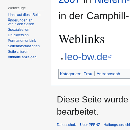
Werkzeuge
in der Camphill
Links auf diese Seite
Änderungen an
verlinkten Seiten
Spezialseiten
Weblinks
Druckversion
Permanenter Link
Seiten­­informationen
Seite zitieren
leo-bw.de
Attribute anzeigen
Kategorien
:
Frau
Antroposoph
Diese Seite wurde
bearbeitet.
Datenschutz
Über PFENZ
Haftungsaussch