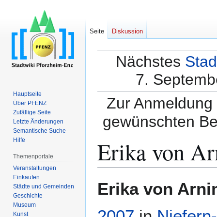
Seite
Diskussion
Nächstes
Stad
7. Septembe
Hauptseite
Zur Anmeldung a
Über PFENZ
Zufällige Seite
gewünschten Be
Letzte Änderungen
Semantische Suche
Erika von A
Hilfe
Themenportale
Veranstaltungen
Einkaufen
Zur
Zur
Erika von Arn
Städte und Gemeinden
Navigation
Suche
Geschichte
springen
springen
Museum
2007
in
Niefern
Kunst