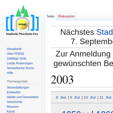
Seite
Diskussion
Nächstes
Stad
7. Septembe
Hauptseite
Zur Anmeldung a
Über PFENZ
Zufällige Seite
gewünschten Be
Letzte Änderungen
Semantische Suche
2003
Hilfe
Themenportale
Veranstaltungen
Einkaufen
Zur
Zur
Städte und Gemeinden
8. Jhd.
|
9. Jhd.
|
10. Jhd.
|
11. Jhd.
Navigation
Suche
Geschichte
springen
springen
Museum
Kunst