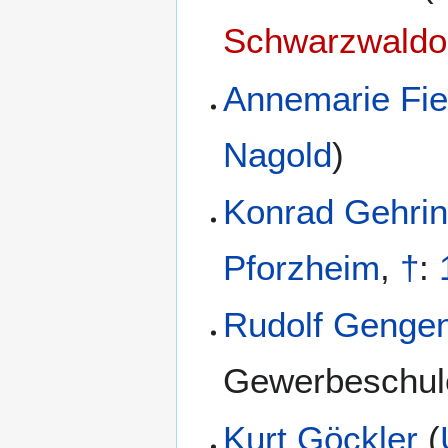
Schwarzwaldo
Annemarie Fie
Nagold
)
Konrad Gehrin
Pforzheim
,
†
:
Rudolf Genge
Gewerbeschul
Kurt Göckler
(