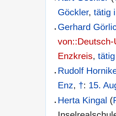
Göckler
,
tätig 
Gerhard Görli
von::Deutsch-
Enzkreis
,
tätig
Rudolf Hornike
Enz
,
†
:
15. Au
Herta Kingal
(
Inselrealschul