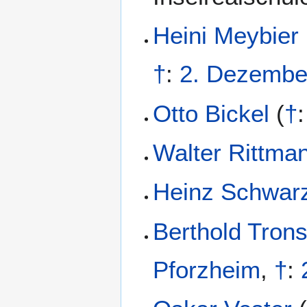
Heini Meybier
†
:
2. Dezembe
Otto Bickel
(
†
Walter Rittma
Heinz Schwar
Berthold Tron
Pforzheim
,
†
: