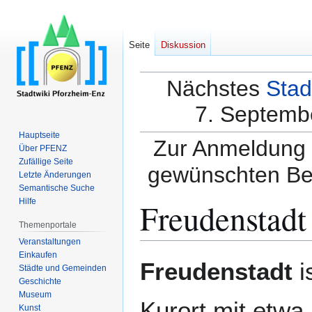
Seite
Diskussion
Nächstes
Stad
7. Septembe
Hauptseite
Zur Anmeldung a
Über PFENZ
Zufällige Seite
gewünschten Be
Letzte Änderungen
Semantische Suche
Freudenstadt
Hilfe
Themenportale
Veranstaltungen
Einkaufen
Zur
Zur
Freudenstadt
i
Städte und Gemeinden
Navigation
Suche
Geschichte
springen
springen
Museum
Kurort mit etwa
Kunst