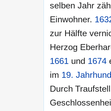
selben Jahr zäh
Einwohner.
163
zur Hälfte vern
Herzog Eberhard
1661
und
1674
e
im
19. Jahrhund
Durch Traufstel
Geschlossenheit