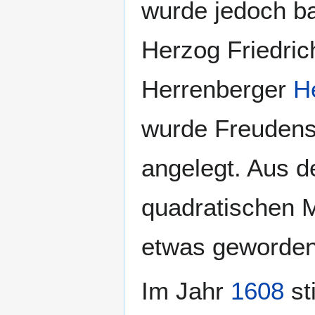
wurde jedoch ba
Herzog Friedric
Herrenberger
H
wurde Freudenst
angelegt. Aus 
quadratischen M
etwas geworden
Im Jahr
1608
st