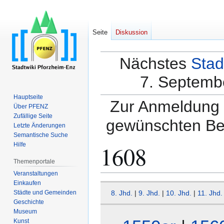
Seite
Diskussion
Nächstes
Stad
7. Septembe
Hauptseite
Zur Anmeldung a
Über PFENZ
Zufällige Seite
gewünschten Be
Letzte Änderungen
Semantische Suche
1608
Hilfe
Themenportale
Veranstaltungen
Einkaufen
Zur
Zur
Städte und Gemeinden
8. Jhd.
|
9. Jhd.
|
10. Jhd.
|
11. Jhd.
Navigation
Suche
Geschichte
springen
springen
Museum
Kunst