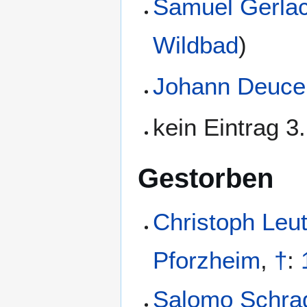
Samuel Gerlac
Wildbad
)
Johann Deuce
kein Eintrag 3
Gestorben
Christoph Leu
Pforzheim
,
†
:
Salomo Schra