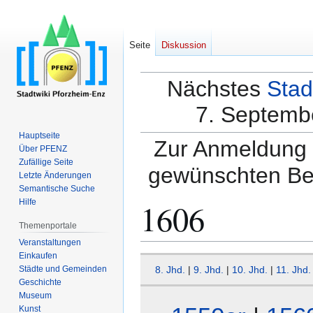
Seite
Diskussion
Nächstes
Stad
7. Septembe
Hauptseite
Zur Anmeldung a
Über PFENZ
Zufällige Seite
gewünschten Be
Letzte Änderungen
Semantische Suche
1606
Hilfe
Themenportale
Veranstaltungen
Einkaufen
Zur
Zur
Städte und Gemeinden
8. Jhd.
|
9. Jhd.
|
10. Jhd.
|
11. Jhd.
Navigation
Suche
Geschichte
springen
springen
Museum
Kunst