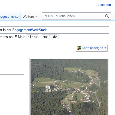
Anmelden
S
nsgeschichte
Weitere
u
c
hr in der
EngagementWerkStadt
h
e
amens an: E-Mail:
pfenz
mail.de
Karte anzeigen