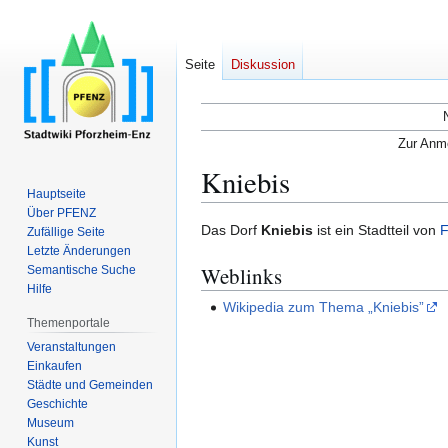
Seite
Diskussion
Zur Anme
Kniebis
Hauptseite
Über PFENZ
Zur
Zur
Das Dorf
Kniebis
ist ein Stadtteil von
F
Zufällige Seite
Navigation
Suche
Letzte Änderungen
Weblinks
Semantische Suche
springen
springen
Hilfe
Wikipedia zum Thema „Kniebis”
Themenportale
Veranstaltungen
Einkaufen
Städte und Gemeinden
Geschichte
Museum
Kunst