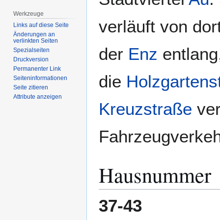
Werkzeuge
verläuft von do
Links auf diese Seite
Änderungen an
verlinkten Seiten
der
Enz
entlang
Spezialseiten
Druckversion
Permanenter Link
die
Holzgartens
Seiten­­informationen
Seite zitieren
Attribute anzeigen
Kreuzstraße
ver
Fahrzeugverkeh
Hausnummer
37-43