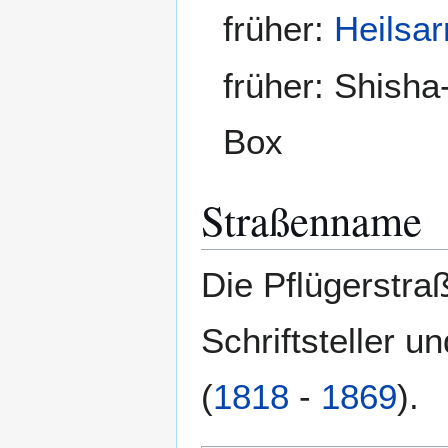
früher:
Heilsa
früher: Shish
Box
Straßenname
Die Pflügerstra
Schriftsteller u
(
1818
-
1869
).