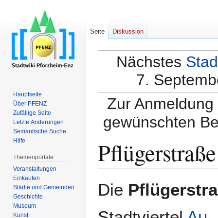
Seite
Diskussion
Nächstes
Stad
7. Septembe
Hauptseite
Zur Anmeldung a
Über PFENZ
Zufällige Seite
gewünschten Be
Letzte Änderungen
Semantische Suche
Pflügerstraße
Hilfe
Themenportale
Veranstaltungen
Einkaufen
Zur
Zur
Die
Pflügerstr
Städte und Gemeinden
Navigation
Suche
Geschichte
springen
springen
Museum
Stadtviertel
Au
.
Kunst