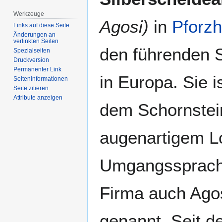
Werkzeuge
Agosi)
in
Pforz
Links auf diese Seite
Änderungen an
verlinkten Seiten
den führenden 
Spezialseiten
Druckversion
Permanenter Link
in Europa. Sie 
Seiten­­informationen
Seite zitieren
Attribute anzeigen
dem Schornstei
augenartigem L
Umgangssprachl
Firma auch Agos
genannt. Seit 