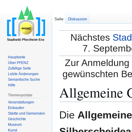
Seite
Diskussion
Nächstes
Stad
7. Septembe
Hauptseite
Zur Anmeldung a
Über PFENZ
Zufällige Seite
gewünschten Be
Letzte Änderungen
Semantische Suche
Allgemeine G
Hilfe
Themenportale
Veranstaltungen
Einkaufen
Zur
Zur
Die
Allgemeine
Städte und Gemeinden
Navigation
Suche
Geschichte
springen
springen
Museum
Silberscheidea
Kunst