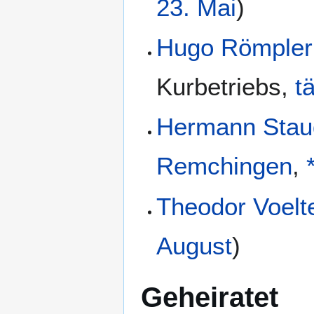
23. Mai
)
Hugo Römpler
Kurbetriebs
,
tä
Hermann Sta
Remchingen
,
Theodor Voelt
August
)
Geheiratet