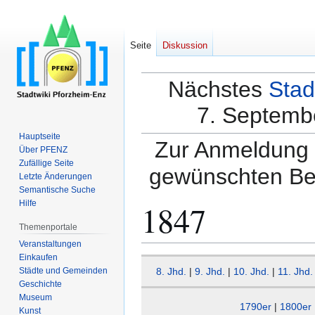
Seite
Diskussion
Nächstes
Stad
7. Septembe
Hauptseite
Zur Anmeldung a
Über PFENZ
Zufällige Seite
gewünschten Be
Letzte Änderungen
Semantische Suche
1847
Hilfe
Themenportale
Veranstaltungen
Einkaufen
Zur
Zur
Städte und Gemeinden
8. Jhd.
|
9. Jhd.
|
10. Jhd.
|
11. Jhd.
Navigation
Suche
Geschichte
springen
springen
Museum
1790er
|
1800er
Kunst