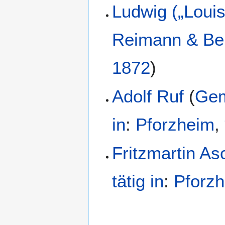
Ludwig („Loui
Reimann & Be
1872
)
Adolf Ruf
(
Gem
in
:
Pforzheim
,
Fritzmartin As
tätig in
:
Pforz