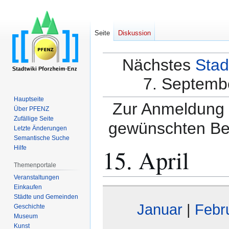
Seite
Diskussion
Nächstes
Stad
7. Septembe
Hauptseite
Zur Anmeldung a
Über PFENZ
Zufällige Seite
gewünschten Be
Letzte Änderungen
Semantische Suche
15. April
Hilfe
Themenportale
Veranstaltungen
Einkaufen
Zur
Zur
Städte und Gemeinden
Navigation
Suche
Januar
|
Febr
Geschichte
springen
springen
Museum
Kunst