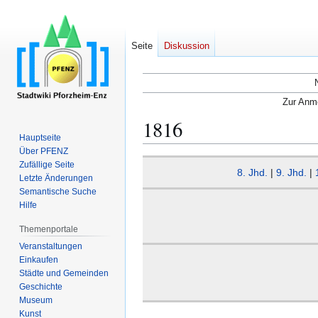
Seite
Diskussion
Zur Anme
1816
Hauptseite
Über PFENZ
Zur
Zur
Zufällige Seite
8. Jhd.
|
9. Jhd.
|
Navigation
Suche
Letzte Änderungen
Semantische Suche
springen
springen
Hilfe
Themenportale
Veranstaltungen
Einkaufen
Städte und Gemeinden
Geschichte
Museum
Kunst