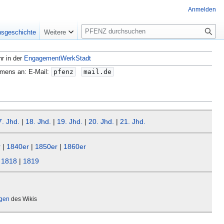
Anmelden
S
nsgeschichte
Weitere
u
c
hr in der
EngagementWerkStadt
h
e
amens an: E-Mail:
pfenz
mail.de
7. Jhd.
|
18. Jhd.
|
19. Jhd.
|
20. Jhd.
|
21. Jhd.
r
|
1840er
|
1850er
|
1860er
|
1818
|
1819
ägen
des Wikis