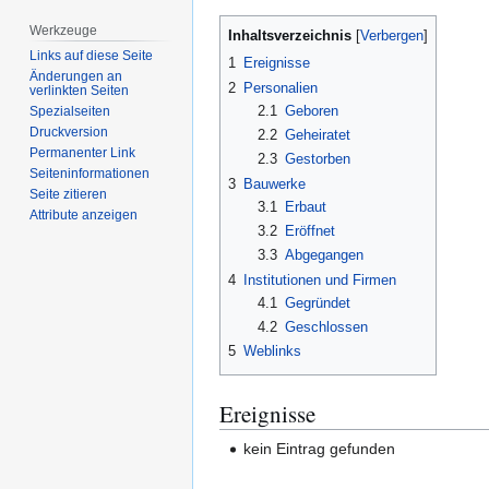
Werkzeuge
Inhaltsverzeichnis
Links auf diese Seite
1
Ereignisse
Änderungen an
2
Personalien
verlinkten Seiten
2.1
Geboren
Spezialseiten
Druckversion
2.2
Geheiratet
Permanenter Link
2.3
Gestorben
Seiten­­informationen
3
Bauwerke
Seite zitieren
3.1
Erbaut
Attribute anzeigen
3.2
Eröffnet
3.3
Abgegangen
4
Institutionen und Firmen
4.1
Gegründet
4.2
Geschlossen
5
Weblinks
Ereignisse
kein Eintrag gefunden