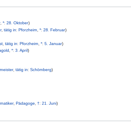
r
,
*
:
28. Oktober
)
r
,
tätig in
:
Pforzheim
,
*
:
28. Februar
)
st
,
tätig in
:
Pforzheim
,
*
:
5. Januar
)
agold
,
*
:
3. April
)
meister
,
tätig in
:
Schömberg
)
matiker
,
Pädagoge
,
†
:
21. Juni
)