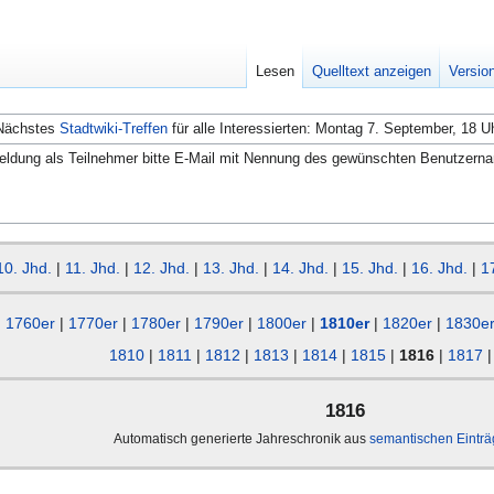
Lesen
Quelltext anzeigen
Versio
Nächstes
Stadtwiki-Treffen
für alle Interessierten: Montag 7. September, 18 U
ldung als Teilnehmer bitte E-Mail mit Nennung des gewünschten Benutzern
10. Jhd.
|
11. Jhd.
|
12. Jhd.
|
13. Jhd.
|
14. Jhd.
|
15. Jhd.
|
16. Jhd.
|
1
1760er
|
1770er
|
1780er
|
1790er
|
1800er
|
1810er
|
1820er
|
1830e
1810
|
1811
|
1812
|
1813
|
1814
|
1815
|
1816
|
1817
1816
Automatisch generierte Jahreschronik aus
semantischen Eintr