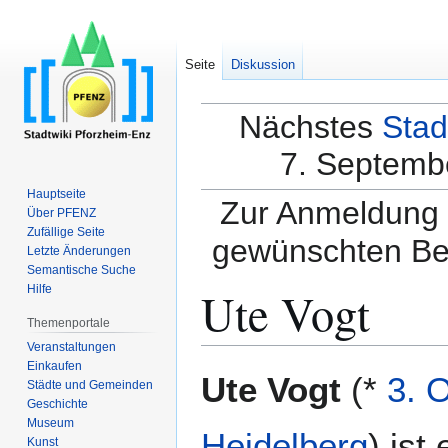
Seite
Diskussion
Nächstes
Stad
7. Septembe
Hauptseite
Zur Anmeldung a
Über PFENZ
Zufällige Seite
gewünschten Be
Letzte Änderungen
Semantische Suche
Ute Vogt
Hilfe
Themenportale
Veranstaltungen
Einkaufen
Zur
Zur
Ute Vogt
(*
3. 
Städte und Gemeinden
Navigation
Suche
Geschichte
springen
springen
Museum
Heidelberg
) ist 
Kunst