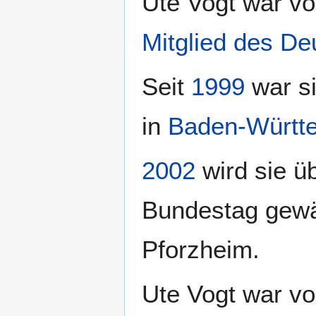
Ute Vogt war v
Mitglied des D
Seit
1999
war si
in
Baden-Württ
2002
wird sie üb
Bundestag gewäh
Pforzheim.
Ute Vogt war vo