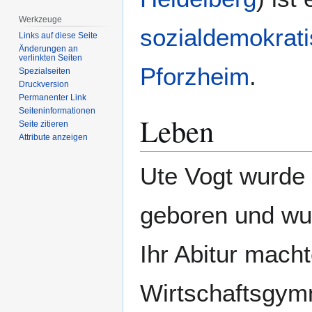
Werkzeuge
sozialdemokrat
Links auf diese Seite
Änderungen an
verlinkten Seiten
Pforzheim
.
Spezialseiten
Druckversion
Permanenter Link
Seiten­­informationen
Leben
Seite zitieren
Attribute anzeigen
Ute Vogt wurde 
geboren und wuc
Ihr Abitur mach
Wirtschaftsgymn