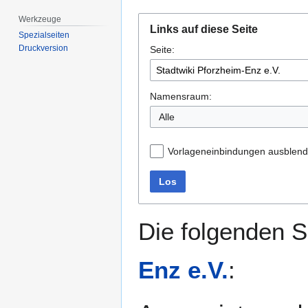
Werkzeuge
Zur
Zur
Links auf diese Seite
Navigation
Suche
Spezialseiten
Druckversion
Seite:
springen
springen
Namensraum:
Alle
Vorlageneinbindungen ausblen
Los
Die folgenden S
Enz e.V.
: