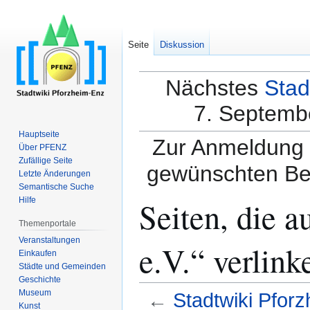
Seite
Diskussion
Nächstes
Stad
7. Septembe
Hauptseite
Zur Anmeldung a
Über PFENZ
Zufällige Seite
gewünschten Be
Letzte Änderungen
Semantische Suche
Seiten, die 
Hilfe
Themenportale
Veranstaltungen
e.V.“ verlink
Einkaufen
Städte und Gemeinden
Geschichte
Museum
←
Stadtwiki Pforz
Kunst