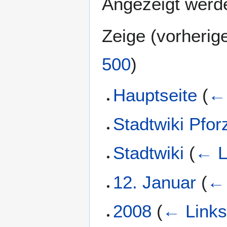
Angezeigt werde
Zeige (
vorherig
500
)
Hauptseite
(
← 
Stadtwiki Pfo
Stadtwiki
(
← L
12. Januar
(
← 
2008
(
← Link