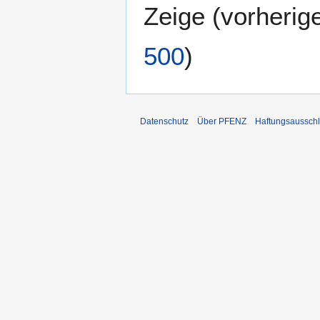
Zeige (
vorherig
500
)
Datenschutz
Über PFENZ
Haftungsaussch