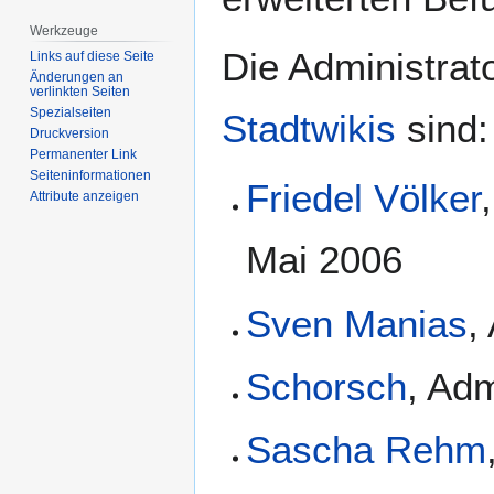
Werkzeuge
Die Administrat
Links auf diese Seite
Änderungen an
verlinkten Seiten
Spezialseiten
Stadtwikis
sind:
Druckversion
Permanenter Link
Seiten­­informationen
Friedel Völker
Attribute anzeigen
Mai 2006
Sven Manias
,
Schorsch
, Adm
Sascha Rehm