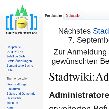
Projektseite
Diskussion
Nächstes
Stad
7. Septembe
Hauptseite
Zur Anmeldung a
Über PFENZ
Zufällige Seite
gewünschten Be
Letzte Änderungen
Semantische Suche
Stadtwiki
:
Ad
Hilfe
Themenportale
Veranstaltungen
Einkaufen
Zur
Zur
Administrator
Städte und Gemeinden
Navigation
Suche
Geschichte
springen
springen
Museum
erweiterten Bef
Kunst