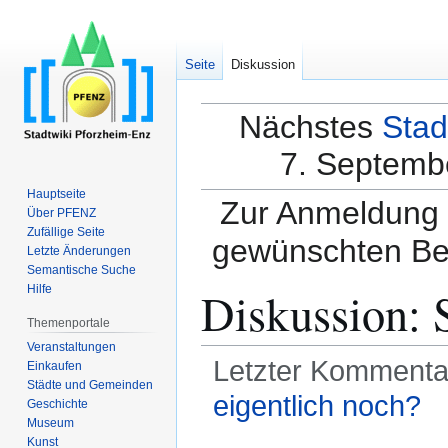
Seite
Diskussion
Nächstes
Stad
7. Septembe
Hauptseite
Zur Anmeldung a
Über PFENZ
Zufällige Seite
gewünschten Be
Letzte Änderungen
Semantische Suche
Diskussion
:
Hilfe
Themenportale
Veranstaltungen
Letzter Kommenta
Einkaufen
Städte und Gemeinden
eigentlich noch?
Geschichte
Museum
Kunst