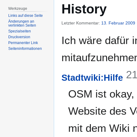
Zur
Zur
History
Navigation
Suche
Werkzeuge
springen
springen
Links auf diese Seite
Änderungen an
Letzter Kommentar:
13. Februar 2009
verlinkten Seiten
Spezialseiten
Ich wäre dafür 
Druckversion
Permanenter Link
Seiten­­informationen
mitaufzunehmen
21
Stadtwiki:Hilfe
OSM ist okay, 
Website des Ve
mit dem Wiki n