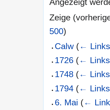
Angezeigt werde
Zeige (
vorherig
500
)
Calw
(
← Link
1726
(
← Link
1748
(
← Link
1794
(
← Link
6. Mai
(
← Lin