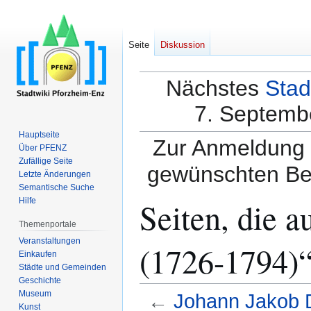
Seite
Diskussion
Nächstes
Stad
7. Septembe
Hauptseite
Zur Anmeldung a
Über PFENZ
Zufällige Seite
gewünschten Be
Letzte Änderungen
Semantische Suche
Seiten, die 
Hilfe
Themenportale
Veranstaltungen
(1726-1794)“
Einkaufen
Städte und Gemeinden
Geschichte
Museum
←
Johann Jakob 
Kunst