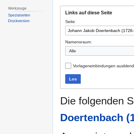
Werkzeuge
Zur
Zur
Links auf diese Seite
Navigation
Suche
Spezialseiten
Druckversion
Seite:
springen
springen
Namensraum:
Alle
Vorlageneinbindungen ausblen
Los
Die folgenden S
Doertenbach (